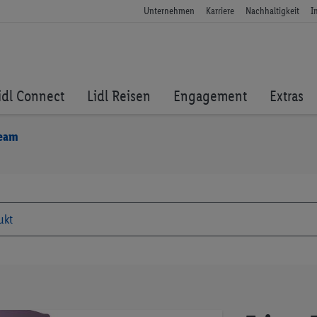
Unternehmen
Karriere
Nachhaltigkeit
I
idl Connect
Lidl Reisen
Engagement
Extras
ream
Zum