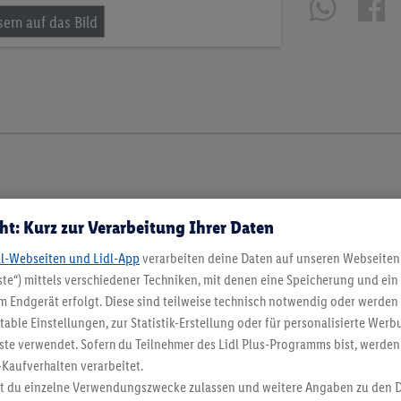
ht: Kurz zur Verarbeitung Ihrer Daten
dl-Webseiten und Lidl-App
verarbeiten deine Daten auf unseren Webseiten
te“) mittels verschiedener Techniken, mit denen eine Speicherung und ein 
 Endgerät erfolgt. Diese sind teilweise technisch notwendig oder werden 
ble Einstellungen, zur Statistik-Erstellung oder für personalisierte Wer
ste verwendet. Sofern du Teilnehmer des Lidl Plus-Programms bist, werden
-Kaufverhalten verarbeitet.
st du einzelne Verwendungszwecke zulassen und weitere Angaben zu den 
en. Verkauf ohne Dekoration. Die hier beworbenen Produkte, vor allem NonFood-Pr