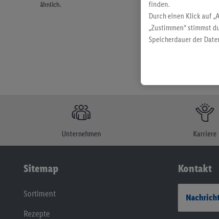
finden.
ähnlich.
Durch einen Klick auf „
„Zustimmen“ stimmst du
Speicherdauer der Daten
findest du in unseren
D
Unternehmen
Karriere
Sitemap
Kontakt
Sortiment
Nachricht
Rezepte