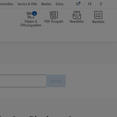
mmobilien
Service & Hilfe
Medien
Extras
DE
FR
IT
x
Filialen &
PDF-Prospekt
Newsletter
Merkliste
Öffnungszeiten
Suche