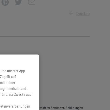
Drucken
 und unserer App
Zugriff auf
mit deiner
bung innerhalb und
 für diese Zwecke auch
Datenverarbeitungen
odukte, sind nicht alle dauerhaft im Sortiment. Abbildungen