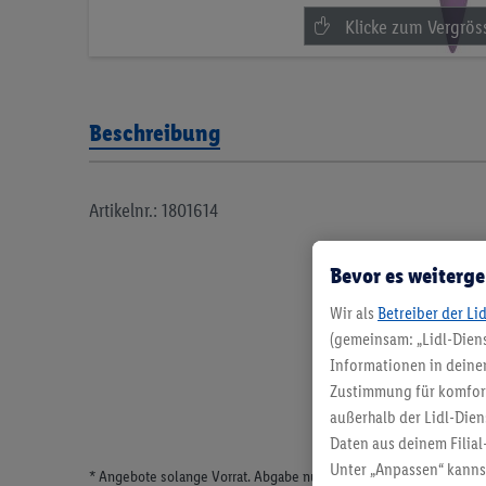
Beschreibung
Artikelnr.: 1801614
Bevor es weiterge
Wir als
Betreiber der Li
(gemeinsam: „Lidl-Diens
Informationen in deinem
Zustimmung für komforta
außerhalb der Lidl-Dien
Daten aus deinem Filial
Unter „Anpassen“ kann
* Angebote solange Vorrat. Abgabe nur in haushaltsüblichen Meng