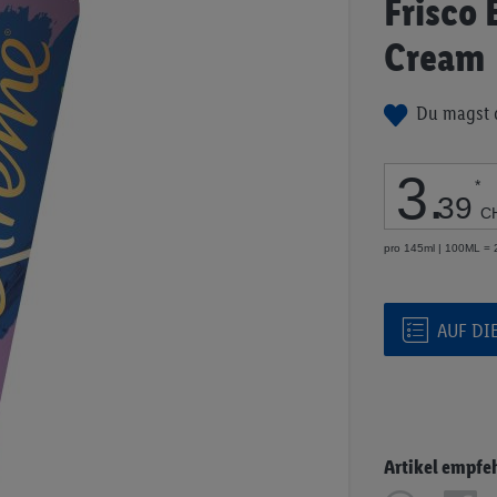
Frisco
Anfang
der
Cream
Bildgalerie
springen
Du magst 
3
.
*
39
C
pro 145ml | 100ML =
AUF DI
Artikel empfe