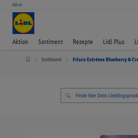
lidl.ch
Aktion
Sortiment
Rezepte
Lidl Plus
L
Sortiment
Frisco Extrême Blueberry & C
Zum