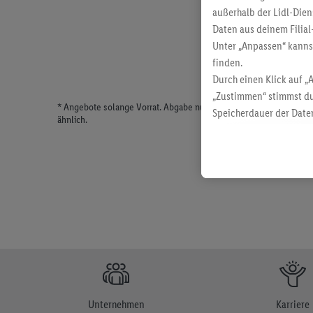
außerhalb der Lidl-Dien
Daten aus deinem Filial
Unter „Anpassen“ kann
finden.
Durch einen Klick auf „
„Zustimmen“ stimmst du
* Angebote solange Vorrat. Abgabe nur in haushaltsüblichen Meng
Speicherdauer der Daten
ähnlich.
findest du in unseren
D
Unternehmen
Karriere