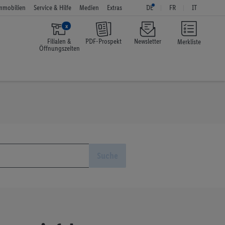
mmobilien
Service & Hilfe
Medien
Extras
DE
FR
IT
x
Filialen &
PDF-Prospekt
Newsletter
Merkliste
Öffnungszeiten
Suche