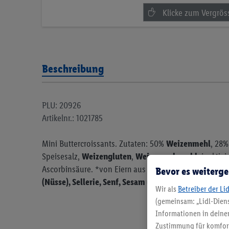
Beschreibung
PLU: 20926
Artikelnr.: 1021785
Mini Buttercroissants. Zutaten: 50%
Weizenmehl
, 28
Speisesalz,
Weizengluten
,
Weizenmalzmehl
, inaktiv
Ascorbinsäure. *von Eiern aus Bodenhaltung.
Kann Sp
Bevor es weiterge
(Nüsse), Sellerie, Senf, Sesam und Sulfiten enthalten
Wir als
Betreiber der Li
(gemeinsam: „Lidl-Diens
Informationen in deinem
Zustimmung für komforta