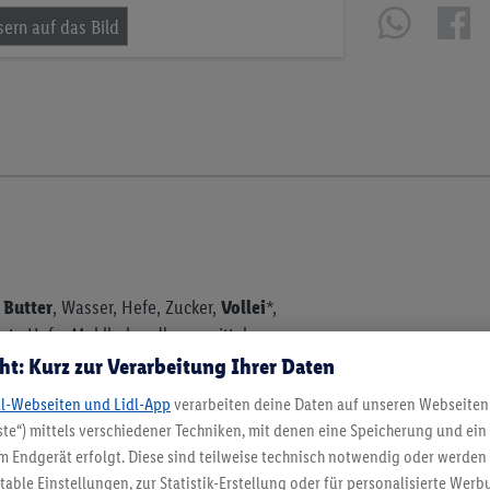
%
Butter
, Wasser, Hefe, Zucker,
Vollei
*,
ierte Hefe, Mehlbehandlungsmittel:
uren von Erdnüssen, Soja, Schalenfrüchten
ht: Kurz zur Verarbeitung Ihrer Daten
.
Hergestellt in Frankreich.
dl-Webseiten und Lidl-App
verarbeiten deine Daten auf unseren Webseiten
te“) mittels verschiedener Techniken, mit denen eine Speicherung und ein 
 Endgerät erfolgt. Diese sind teilweise technisch notwendig oder werden 
ble Einstellungen, zur Statistik-Erstellung oder für personalisierte Wer