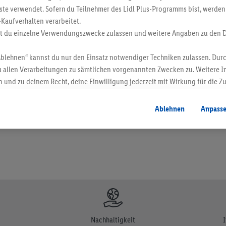
ste verwendet. Sofern du Teilnehmer des Lidl Plus-Programms bist, werden
-Kaufverhalten verarbeitet.
st du einzelne Verwendungszwecke zulassen und weitere Angaben zu den 
Ablehnen“ kannst du nur den Einsatz notwendiger Techniken zulassen. Durc
 allen Verarbeitungen zu sämtlichen vorgenannten Zwecken zu. Weitere I
en. Verkauf ohne Dekoration. Die hier beworbenen Produkte, vor allem NonFood-Pr
 und zu deinem Recht, deine Einwilligung jederzeit mit Wirkung für die Z
atenschutzbestimmungen
.
Die Impressen findest du hier.
Ablehnen
Anpass
Nachhaltigkeit