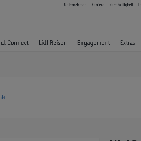
Unternehmen
Karriere
Nachhaltigkeit
I
idl Connect
Lidl Reisen
Engagement
Extras
Zum