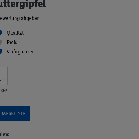
uttergipfel
ewertung abgeben
Qualität
Preis
Verfügbarkeit
HF
6 CHF
E MERKLISTE
hlen: