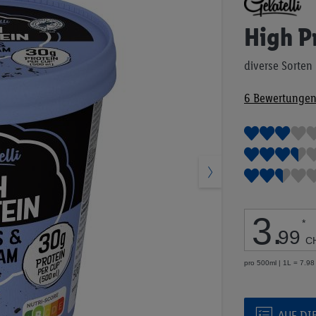
Anfang
der
High P
Bildgalerie
springen
diverse Sorten
6
Bewertunge
3
.
*
99
C
pro 500ml | 1L = 7.9
AUF DI