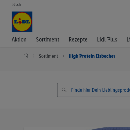
lidl.ch
Aktion
Sortiment
Rezepte
Lidl Plus
L
Sortiment
High Protein Eisbecher
Zum