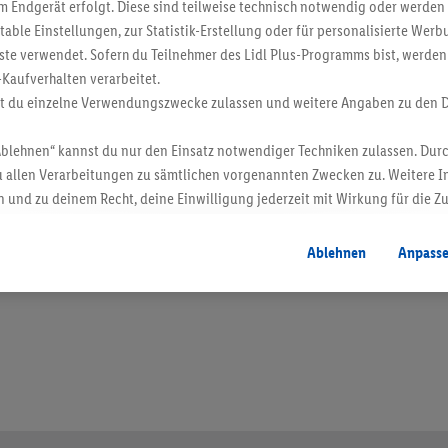
 Endgerät erfolgt. Diese sind teilweise technisch notwendig oder werden 
ble Einstellungen, zur Statistik-Erstellung oder für personalisierte Wer
ste verwendet. Sofern du Teilnehmer des Lidl Plus-Programms bist, werden
-Kaufverhalten verarbeitet.
st du einzelne Verwendungszwecke zulassen und weitere Angaben zu den 
Ablehnen“ kannst du nur den Einsatz notwendiger Techniken zulassen. Durc
 allen Verarbeitungen zu sämtlichen vorgenannten Zwecken zu. Weitere I
 und zu deinem Recht, deine Einwilligung jederzeit mit Wirkung für die Z
atenschutzbestimmungen
.
Die Impressen findest du hier.
en. Verkauf ohne Dekoration. Die hier beworbenen Produkte, vor allem NonFood-Pr
Ablehnen
Anpass