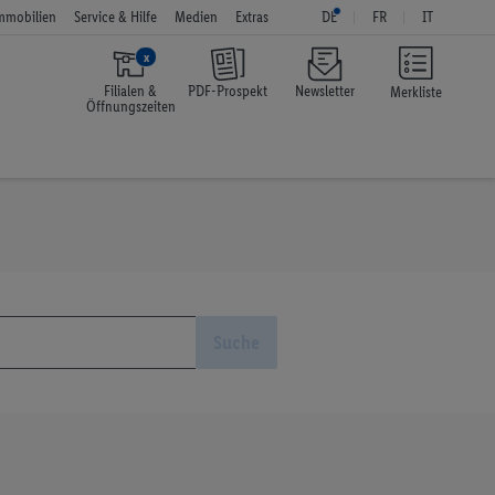
mmobilien
Service & Hilfe
Medien
Extras
DE
FR
IT
x
Filialen &
PDF-Prospekt
Newsletter
Merkliste
Öffnungszeiten
Suche