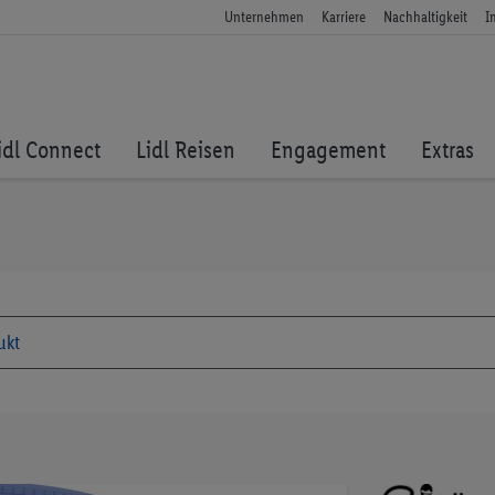
Unternehmen
Karriere
Nachhaltigkeit
I
idl Connect
Lidl Reisen
Engagement
Extras
Zum