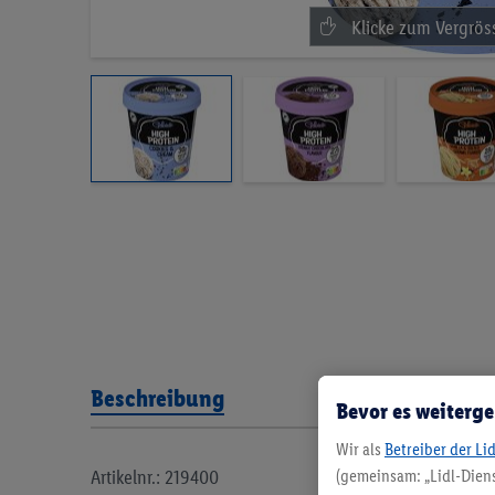
Beschreibung
Bevor es weiterge
Wir als
Betreiber der Li
Artikelnr.: 219400
(gemeinsam: „Lidl-Diens