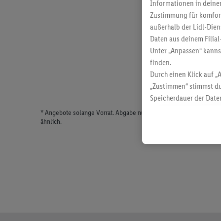
Informationen in deinem
Zustimmung für komforta
außerhalb der Lidl-Dien
Daten aus deinem Filial
Unter „Anpassen“ kann
finden.
Durch einen Klick auf „
„Zustimmen“ stimmst du
Speicherdauer der Daten
findest du in unseren
D
* Angebote solange Vorrat. Abgabe nur in haushaltsüblichen Meng
ähnlich.