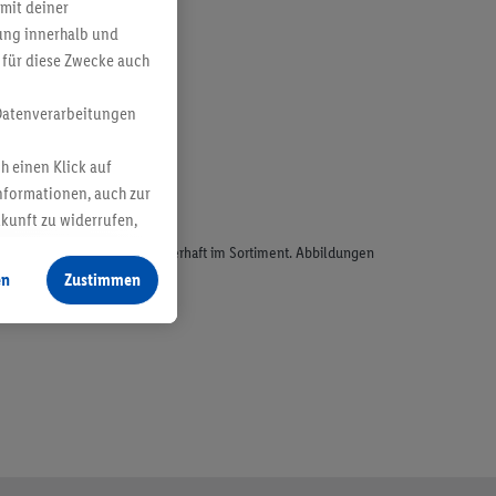
mit deiner
bung innerhalb und
 für diese Zwecke auch
Datenverarbeitungen
h einen Klick auf
nformationen, auch zur
ukunft zu widerrufen,
odukte, sind nicht alle dauerhaft im Sortiment. Abbildungen
en
Zustimmen