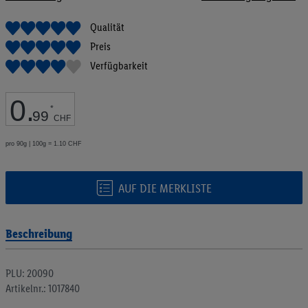
Bildgalerie
springen
Qualität
Preis
Verfügbarkeit
0
.
*
99
CHF
pro 90g | 100g = 1.10 CHF
AUF DIE MERKLISTE
Beschreibung
PLU: 20090
Artikelnr.: 1017840