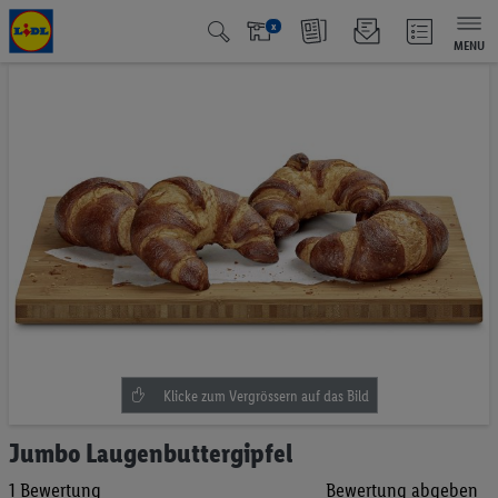
x
MENU
Zum
Ende
der
Bildgalerie
springen
Zum
Jumbo Laugenbuttergipfel
Anfang
1
Bewertung
Bewertung abgeben
der