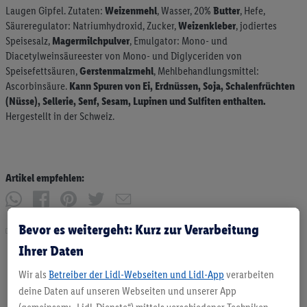
Laugen Gipfel. Zutaten:
Weizenmehl
, Wasser, 20%
Butter
, Hefe,
Säureregulator: Natriumhydroxid, Zucker,
Weizenkleber
, jodiertes
Speisesalz,
Magermilchpulver
, Emulgator: Mono- und
Diacetylweinsäureester von Mono- und Diglyceriden von
Speisefettsäuren,
Gerstenmalzmehl
, Mehlbehandlungsmittel:
Ascorbinsäure.
Kann Spuren von Ei, Erdnüssen, Soja, Schalenfrüchten
(Nüsse), Sellerie, Senf, Sesam, Lupinen und Sulfiten enthalten.
Hergestellt in der Schweiz.
Artikel empfehlen:
Bevor es weitergeht: Kurz zur Verarbeitung
Drucken
Ihrer Daten
Wir als
Betreiber der Lidl-Webseiten und Lidl-App
verarbeiten
deine Daten auf unseren Webseiten und unserer App