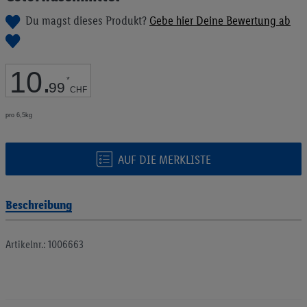
Bildgalerie
Du magst dieses Produkt?
Gebe hier Deine Bewertung ab
springen
10
.
*
99
CHF
pro 6,5kg
AUF DIE MERKLISTE
Beschreibung
Artikelnr.: 1006663