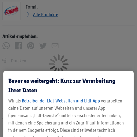
Formil
Alle Produkte
Artikel empfehlen:
Drucken
Bevor es weitergeht: Kurz zur Verarbeitung
Ihrer Daten
Wir als
Betreiber der Lidl-Webseiten und Lidl-App
verarbeiten
deine Daten auf unseren Webseiten und unserer App
* Angebote solange Vorrat. Abgabe nur in haushaltsüblichen Mengen. Verkauf
(gemeinsam: „Lidl-Dienste“) mittels verschiedener Techniken,
ohne Dekoration. Die hier beworbenen Produkte, vor allem NonFood-Produkte,
mit denen eine Speicherung und ein Zugriff auf Informationen
sind nicht alle dauerhaft im Sortiment. Abbildungen ähnlich.
in deinem Endgerät erfolgt. Diese sind teilweise technisch