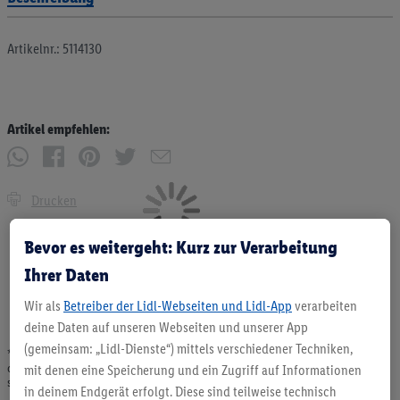
Artikelnr.: 5114130
Artikel empfehlen:
Drucken
Bevor es weitergeht: Kurz zur Verarbeitung
Ihrer Daten
Wir als
Betreiber der Lidl-Webseiten und Lidl-App
verarbeiten
deine Daten auf unseren Webseiten und unserer App
(gemeinsam: „Lidl-Dienste“) mittels verschiedener Techniken,
* Angebote solange Vorrat. Abgabe nur in haushaltsüblichen Mengen. Verkauf
ohne Dekoration. Die hier beworbenen Produkte, vor allem NonFood-Produkte,
mit denen eine Speicherung und ein Zugriff auf Informationen
sind nicht alle dauerhaft im Sortiment. Abbildungen ähnlich.
in deinem Endgerät erfolgt. Diese sind teilweise technisch