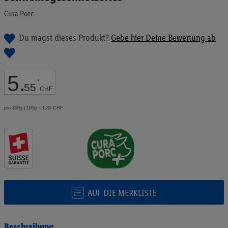
Bildgalerie
Cura Porc
springen
Du magst dieses Produkt?
Gebe hier Deine Bewertung ab
5
.
*
55
CHF
pro 300g | 100g = 1.85 CHF
AUF DIE MERKLISTE
Beschreibung