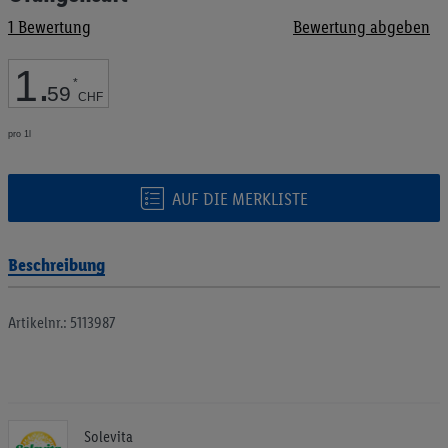
Bildgalerie
1
Bewertung
Bewertung abgeben
springen
1
.
*
59
CHF
pro 1l
AUF DIE MERKLISTE
Beschreibung
Artikelnr.: 5113987
Solevita