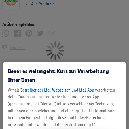
Alle Produkte
Artikel empfehlen:
Drucken
Bevor es weitergeht: Kurz zur Verarbeitung
Ihrer Daten
Wir als
Betreiber der Lidl-Webseiten und Lidl-App
verarbeiten
deine Daten auf unseren Webseiten und unserer App
* Angebote solange Vorrat. Abgabe nur in haushaltsüblichen Mengen. Verkauf
ohne Dekoration. Die hier beworbenen Produkte, vor allem NonFood-Produkte,
(gemeinsam: „Lidl-Dienste“) mittels verschiedener Techniken,
sind nicht alle dauerhaft im Sortiment. Abbildungen ähnlich.
mit denen eine Speicherung und ein Zugriff auf Informationen
in deinem Endgerät erfolgt. Diese sind teilweise technisch
notwendig oder werden mit deiner Zustimmung für