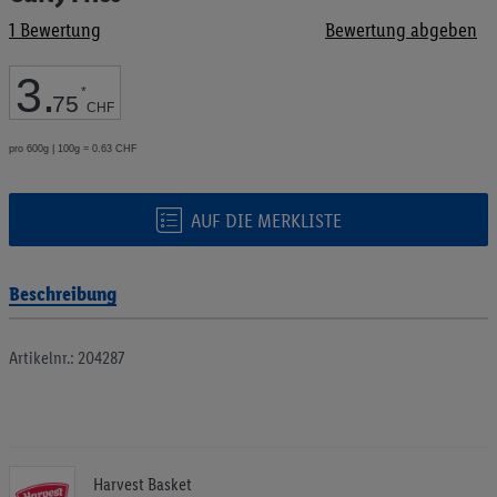
Bildgalerie
1
Bewertung
Bewertung abgeben
springen
3
.
*
75
CHF
pro 600g | 100g = 0.63 CHF
AUF DIE MERKLISTE
Beschreibung
Artikelnr.: 204287
Harvest Basket