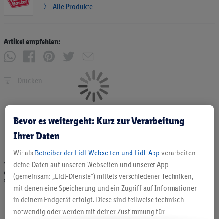
Alle Produkte
Artikel empfehlen:
Drucken
Bevor es weitergeht: Kurz zur Verarbeitung
Ihrer Daten
Wir als
Betreiber der Lidl-Webseiten und Lidl-App
verarbeiten
deine Daten auf unseren Webseiten und unserer App
* Angebote solange Vorrat. Abgabe nur in haushaltsüblichen Mengen. Verkauf
ohne Dekoration. Die hier beworbenen Produkte, vor allem NonFood-Produkte,
(gemeinsam: „Lidl-Dienste“) mittels verschiedener Techniken,
sind nicht alle dauerhaft im Sortiment. Abbildungen ähnlich.
mit denen eine Speicherung und ein Zugriff auf Informationen
in deinem Endgerät erfolgt. Diese sind teilweise technisch
notwendig oder werden mit deiner Zustimmung für