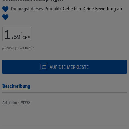
Bildgalerie
Du magst dieses Produkt?
Gebe hier Deine Bewertung ab
springen
1
.
*
59
CHF
pro 500ml | 1L = 3.18 CHF
AUF DIE MERKLISTE
Beschreibung
Artikelnr.: 79338