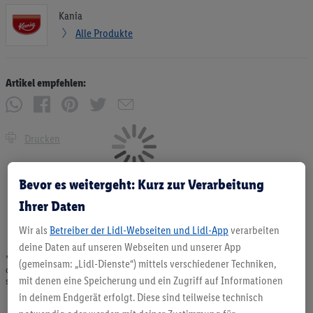
Kania
Alle Produkte
Artikel empfehlen:
Drucken
Bevor es weitergeht: Kurz zur Verarbeitung
Ihrer Daten
Wir als
Betreiber der Lidl-Webseiten und Lidl-App
verarbeiten
deine Daten auf unseren Webseiten und unserer App
* Angebote solange Vorrat. Abgabe nur in haushaltsüblichen Mengen. Verkauf
(gemeinsam: „Lidl-Dienste“) mittels verschiedener Techniken,
ohne Dekoration. Die hier beworbenen Produkte, vor allem NonFood-Produkte,
mit denen eine Speicherung und ein Zugriff auf Informationen
sind nicht alle dauerhaft im Sortiment. Abbildungen ähnlich.
in deinem Endgerät erfolgt. Diese sind teilweise technisch