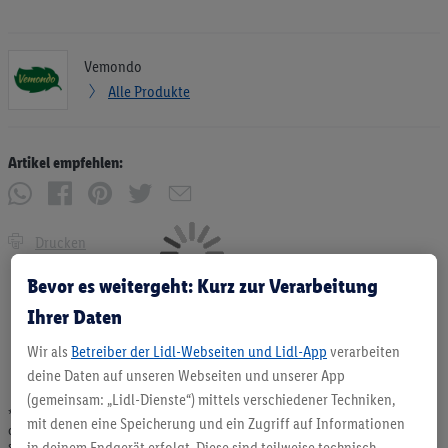
Vemondo
Alle Produkte
Artikel empfehlen:
Drucken
Bevor es weitergeht: Kurz zur Verarbeitung
Ihrer Daten
Wir als
Betreiber der Lidl-Webseiten und Lidl-App
verarbeiten
deine Daten auf unseren Webseiten und unserer App
(gemeinsam: „Lidl-Dienste“) mittels verschiedener Techniken,
* Angebote solange Vorrat. Abgabe nur in haushaltsüblichen Mengen. Verkauf
mit denen eine Speicherung und ein Zugriff auf Informationen
ohne Dekoration. Die hier beworbenen Produkte, vor allem NonFood-Produkte,
sind nicht alle dauerhaft im Sortiment. Abbildungen ähnlich.
in deinem Endgerät erfolgt. Diese sind teilweise technisch