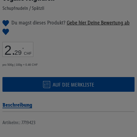
Bildgalerie
Schupfnudeln / Spätzli
springen
Du magst dieses Produkt?
Gebe hier Deine Bewertung ab
2
.
*
29
CHF
pro 500g | 100g = 0.46 CHF
AUF DIE MERKLISTE
Beschreibung
Artikelnr.: 7719423