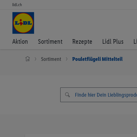
lidl.ch
Aktion
Sortiment
Rezepte
Lidl Plus
L
Sortiment
Pouletflügeli Mittelteil
Zum