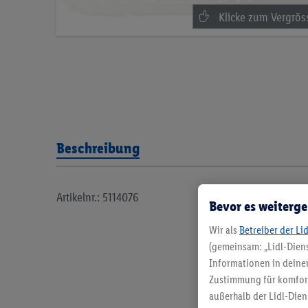
Beschreibung
Artikelnr.: 5114076
Bevor es weiterge
Wir als
Betreiber der Li
(gemeinsam: „Lidl-Diens
Informationen in deinem
Zustimmung für komforta
außerhalb der Lidl-Dien