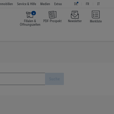
mmobilien
Service & Hilfe
Medien
Extras
DE
FR
IT
x
Filialen &
PDF-Prospekt
Newsletter
Merkliste
Öffnungszeiten
Suche