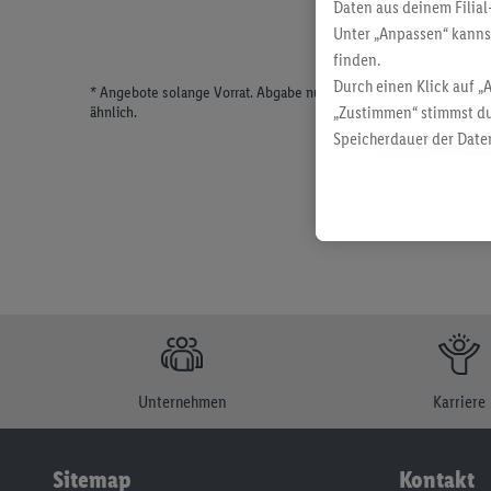
Daten aus deinem Filial
Unter „Anpassen“ kann
finden.
Durch einen Klick auf „
* Angebote solange Vorrat. Abgabe nur in haushaltsüblichen Meng
ähnlich.
„Zustimmen“ stimmst du
Speicherdauer der Daten
findest du in unseren
D
Unternehmen
Karriere
Sitemap
Kontakt