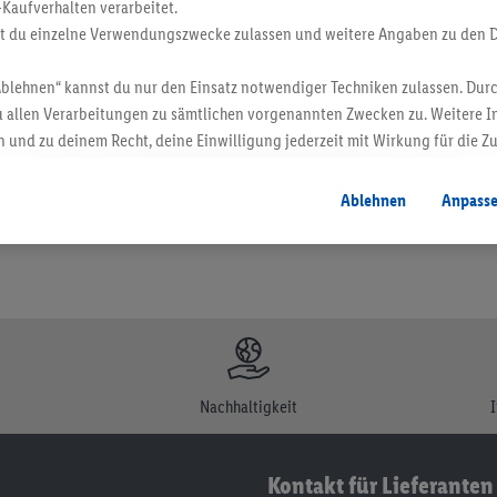
-Kaufverhalten verarbeitet.
st du einzelne Verwendungszwecke zulassen und weitere Angaben zu den 
Ablehnen“ kannst du nur den Einsatz notwendiger Techniken zulassen. Durc
en. Verkauf ohne Dekoration. Die hier beworbenen Produkte, vor allem NonFood-Pr
 allen Verarbeitungen zu sämtlichen vorgenannten Zwecken zu. Weitere I
 und zu deinem Recht, deine Einwilligung jederzeit mit Wirkung für die Z
atenschutzbestimmungen
.
Die Impressen findest du hier.
Ablehnen
Anpass
Nachhaltigkeit
Kontakt für Lieferanten