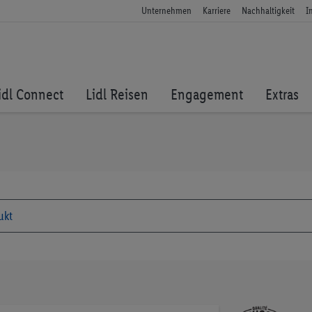
Unternehmen
Karriere
Nachhaltigkeit
I
idl Connect
Lidl Reisen
Engagement
Extras
Zum