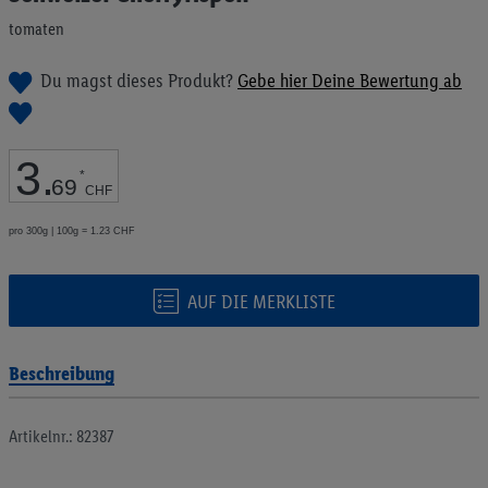
Bildgalerie
tomaten
springen
Du magst dieses Produkt?
Gebe hier Deine Bewertung ab
3
.
*
69
CHF
pro 300g | 100g = 1.23 CHF
AUF DIE MERKLISTE
Beschreibung
Artikelnr.: 82387