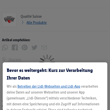
Qualité Suisse
Alle Produkte
Artikel empfehlen:
Drucken
Bevor es weitergeht: Kurz zur Verarbeitung
Ihrer Daten
Wir als
Betreiber der Lidl-Webseiten und Lidl-App
verarbeiten
deine Daten auf unseren Webseiten und unserer App
(gemeinsam: „Lidl-Dienste“) mittels verschiedener Techniken,
* Angebote solange Vorrat. Abgabe nur in haushaltsüblichen Mengen. Verkauf
mit denen eine Speicherung und ein Zugriff auf Informationen
ohne Dekoration. Die hier beworbenen Produkte, vor allem NonFood-Produkte,
sind nicht alle dauerhaft im Sortiment. Abbildungen ähnlich.
in deinem Endgerät erfolgt. Diese sind teilweise technisch