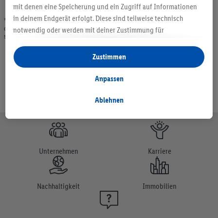
mit denen eine Speicherung und ein Zugriff auf Informationen
in deinem Endgerät erfolgt. Diese sind teilweise technisch
* Angebote solange Vorrat. Abgabe nur in haushaltsüblichen Mengen. Verkauf
ohne Dekoration. Die hier beworbenen Produkte, vor allem NonFood-Produkte,
notwendig oder werden mit deiner Zustimmung für
sind nicht alle dauerhaft im Sortiment. Abbildungen ähnlich.
komfortable Einstellungen, zur Statistik-Erstellung oder für
personalisierte Werbung innerhalb und außerhalb der Lidl-
Zustimmen
Dienste verwendet. Sofern du Teilnehmer des Lidl Plus-
Programms bist, werden für diese Zwecke auch Daten aus
Anpassen
deinem Filial-Kaufverhalten verarbeitet.
Unter „Anpassen“ kannst du einzelne Verwendungszwecke
Ablehnen
zulassen und weitere Angaben zu den Datenverarbeitungen
finden.
Durch einen Klick auf „Ablehnen“ kannst du nur den Einsatz
notwendiger Techniken zulassen. Durch einen Klick auf
Unternehmen
Karriere
„Zustimmen“ stimmst du allen Verarbeitungen zu sämtlichen
vorgenannten Zwecken zu. Weitere Informationen, auch zur
Speicherdauer der Daten und zu deinem Recht, deine
Nachhaltigkeit
Immobilien
Einwilligung jederzeit mit Wirkung für die Zukunft zu
widerrufen, findest du in unseren
Datenschutzbestimmungen
.
Die Impressen findest du hier.