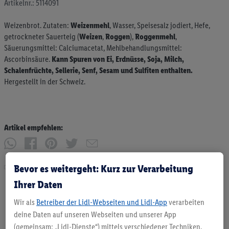
Artikelnr.: 5114091
Weizenbrot. Zutaten:
Weizenmehl
, Wasser, Speisesalz jodiert, Hefe,
getrockneter Sauerteig (
Weizen
,
Roggen
),
Roggenmehl
,
Säuerungsmittel: Calciumacetat, Mehlbehandlungsmittel:
Ascorbinsäure.
Kann Spuren von Ei, Erdnüsse, Soja, Milch,
Schalenfrüchte, Sellerie, Senf, Sesam und Sulfiten enthalten.
Hergestellt in der Schweiz.
Artikel empfehlen:
Bevor es weitergeht: Kurz zur Verarbeitung
Drucken
Ihrer Daten
Wir als
Betreiber der Lidl-Webseiten und Lidl-App
verarbeiten
deine Daten auf unseren Webseiten und unserer App
(gemeinsam: „Lidl-Dienste“) mittels verschiedener Techniken,