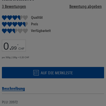
Bildgalerie
3
Bewertungen
Bewertung abgeben
springen
Qualität
Preis
Verfügbarkeit
0
.
*
99
CHF
pro 500g | 100g = 0.20 CHF
AUF DIE MERKLISTE
Beschreibung
PLU: 20972