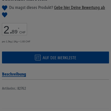
Bildgalerie
Du magst dieses Produkt?
Gebe hier Deine Bewertung ab
springen
2
.
*
89
CHF
pro 1,5kg | 1Kg = 1.93 CHF
AUF DIE MERKLISTE
Beschreibung
Artikelnr.: 82762