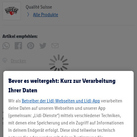
Qualité Suisse
Alle Produkte
Artikel empfehlen:
Drucken
Bevor es weitergeht: Kurz zur Verarbeitung
Ihrer Daten
Wir als
Betreiber der Lidl-Webseiten und Lidl-App
verarbeiten
deine Daten auf unseren Webseiten und unserer App
* Angebote solange Vorrat. Abgabe nur in haushaltsüblichen Mengen. Verkauf
(gemeinsam: „Lidl-Dienste“) mittels verschiedener Techniken,
ohne Dekoration. Die hier beworbenen Produkte, vor allem NonFood-Produkte,
mit denen eine Speicherung und ein Zugriff auf Informationen
sind nicht alle dauerhaft im Sortiment. Abbildungen ähnlich.
in deinem Endgerät erfolgt. Diese sind teilweise technisch