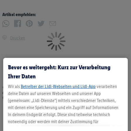
Artikel empfehlen:
Drucken
Bevor es weitergeht: Kurz zur Verarbeitung
Ihrer Daten
Wir als
Betreiber der Lidl-Webseiten und Lidl-App
verarbeiten
* Angebote solange Vorrat. Abgabe nur in haushaltsüblichen Mengen. Verkauf
ohne Dekoration. Die hier beworbenen Produkte, vor allem NonFood-Produkte,
deine Daten auf unseren Webseiten und unserer App
sind nicht alle dauerhaft im Sortiment. Abbildungen ähnlich.
(gemeinsam: „Lidl-Dienste“) mittels verschiedener Techniken,
mit denen eine Speicherung und ein Zugriff auf Informationen
in deinem Endgerät erfolgt. Diese sind teilweise technisch
notwendig oder werden mit deiner Zustimmung für
komfortable Einstellungen, zur Statistik-Erstellung oder für