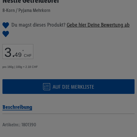
Nestlé Getreidebrei
Anfang
der
8-Korn / Pyjama Mehrkorn
Bildgalerie
springen
Du magst dieses Produkt?
Gebe hier Deine Bewertung ab
3
.
*
49
CHF
pro 160g | 100g = 2.18 CHF
AUF DIE MERKLISTE
Beschreibung
Artikelnr.: 1801390