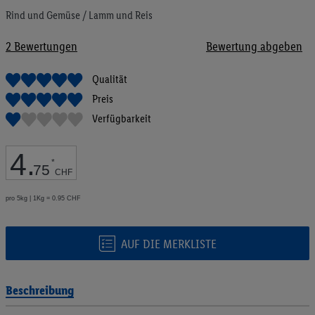
Bildgalerie
Rind und Gemüse / Lamm und Reis
springen
2
Bewertungen
Bewertung abgeben
Qualität
Preis
Verfügbarkeit
4
.
*
75
CHF
pro 5kg | 1Kg = 0.95 CHF
AUF DIE MERKLISTE
Beschreibung