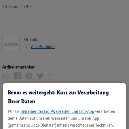
Artikelnr.: 157707
Orlando
Alle Produkte
Artikel empfehlen:
Drucken
Bevor es weitergeht: Kurz zur Verarbeitung
Ihrer Daten
Wir als
Betreiber der Lidl-Webseiten und Lidl-App
verarbeiten
deine Daten auf unseren Webseiten und unserer App
(gemeinsam: „Lidl-Dienste“) mittels verschiedener Techniken,