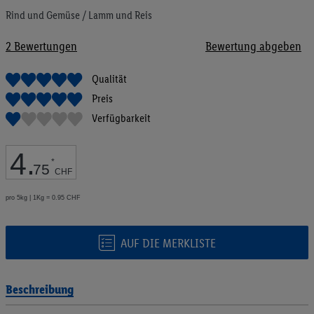
Bildgalerie
Rind und Gemüse / Lamm und Reis
springen
2
Bewertungen
Bewertung abgeben
Qualität
Preis
Verfügbarkeit
4
.
*
75
CHF
pro 5kg | 1Kg = 0.95 CHF
AUF DIE MERKLISTE
Beschreibung