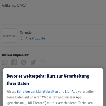
Artikelnr.: 157707
Orlando
Alle Produkte
Artikel empfehlen:
Drucken
Bevor es weitergeht: Kurz zur Verarbeitung
Ihrer Daten
Wir als
Betreiber der Lidl-Webseiten und Lidl-App
verarbeiten
deine Daten auf unseren Webseiten und unserer App
(gemeinsam: „Lidl-Dienste“) mittels verschiedener Techniken,