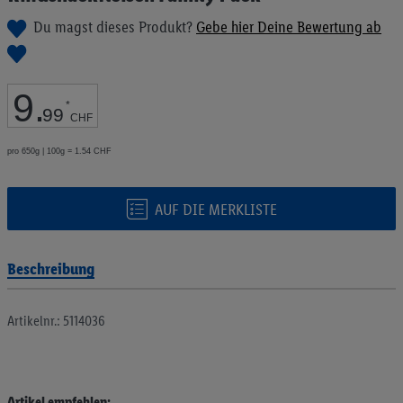
Bildgalerie
Du magst dieses Produkt?
Gebe hier Deine Bewertung ab
springen
9
.
*
99
CHF
pro 650g | 100g = 1.54 CHF
AUF DIE MERKLISTE
Beschreibung
Artikelnr.: 5114036
Artikel empfehlen: