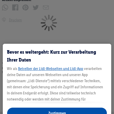
Drucken
Bevor es weitergeht: Kurz zur Verarbeitung
Ihrer Daten
* Angebote solange Vorrat. Abgabe nur in haushaltsüblichen Mengen. Verkauf
ohne Dekoration. Die hier beworbenen Produkte, vor allem NonFood-Produkte,
Wir als
Betreiber der Lidl-Webseiten und Lidl-App
verarbeiten
sind nicht alle dauerhaft im Sortiment. Abbildungen ähnlich.
deine Daten auf unseren Webseiten und unserer App
(gemeinsam: „Lidl-Dienste“) mittels verschiedener Techniken,
mit denen eine Speicherung und ein Zugriff auf Informationen
in deinem Endgerät erfolgt. Diese sind teilweise technisch
notwendig oder werden mit deiner Zustimmung für
komfortable Einstellungen, zur Statistik-Erstellung oder für
personalisierte Werbung innerhalb und außerhalb der Lidl-
Zustimmen