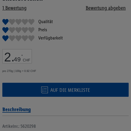
Bildgalerie
1
Bewertung
Bewertung abgeben
springen
Qualität
Preis
Verfügbarkeit
2
.
*
49
CHF
pro 270g | 100g = 0.92 CHF
AUF DIE MERKLISTE
Beschreibung
Artikelnr.: 5620298