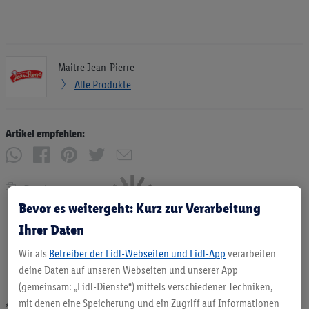
Maitre Jean-Pierre
Alle Produkte
Artikel empfehlen:
Drucken
Bevor es weitergeht: Kurz zur Verarbeitung
Ihrer Daten
Wir als
Betreiber der Lidl-Webseiten und Lidl-App
verarbeiten
deine Daten auf unseren Webseiten und unserer App
(gemeinsam: „Lidl-Dienste“) mittels verschiedener Techniken,
mit denen eine Speicherung und ein Zugriff auf Informationen
* Angebote solange Vorrat. Abgabe nur in haushaltsüblichen Mengen. Verkauf