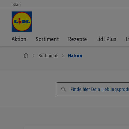
lidl.ch
Aktion
Sortiment
Rezepte
Lidl Plus
L
Sortiment
Natron
Zum