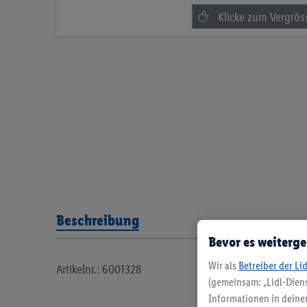
Beschreibung
Bevor es weiterge
Wir als
Betreiber der Li
Artikelnr.: 6001328
(gemeinsam: „Lidl-Diens
Informationen in deinem