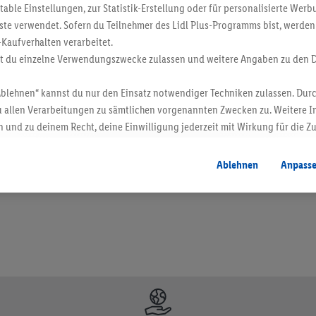
ble Einstellungen, zur Statistik-Erstellung oder für personalisierte Wer
ste verwendet. Sofern du Teilnehmer des Lidl Plus-Programms bist, werden
-Kaufverhalten verarbeitet.
st du einzelne Verwendungszwecke zulassen und weitere Angaben zu den 
Ablehnen“ kannst du nur den Einsatz notwendiger Techniken zulassen. Durc
 allen Verarbeitungen zu sämtlichen vorgenannten Zwecken zu. Weitere I
 und zu deinem Recht, deine Einwilligung jederzeit mit Wirkung für die Z
en. Verkauf ohne Dekoration. Die hier beworbenen Produkte, vor allem NonFood-Pr
atenschutzbestimmungen
.
Die Impressen findest du hier.
Ablehnen
Anpass