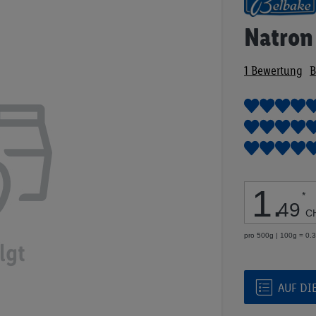
Anfang
der
Natron
Bildgalerie
springen
1
Bewertung
B
1
.
*
49
C
pro 500g | 100g = 0.
AUF DI