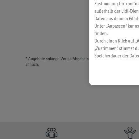
Zustimmung für komforta
außerhalb der Lidl-Dien
Daten aus deinem Filial
Unter „Anpassen“ kann
finden.
Durch einen Klick auf „
„Zustimmen“ stimmst du
Speicherdauer der Daten
* Angebote solange Vorrat. Abgabe nur in haushaltsüblichen Meng
findest du in unseren
D
ähnlich.