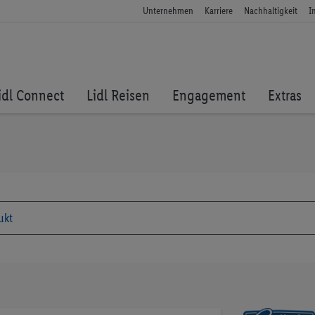
Unternehmen
Karriere
Nachhaltigkeit
I
idl Connect
Lidl Reisen
Engagement
Extras
Zum