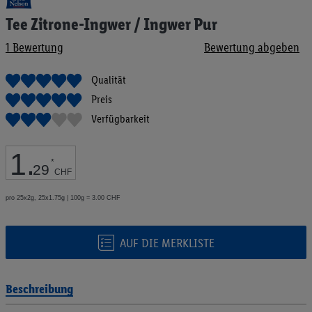
Anfang
Tee Zitrone-Ingwer / Ingwer Pur
der
Bildgalerie
1
Bewertung
Bewertung abgeben
springen
Qualität
Preis
Verfügbarkeit
1
.
*
29
CHF
pro 25x2g, 25x1.75g | 100g = 3.00 CHF
AUF DIE MERKLISTE
Beschreibung