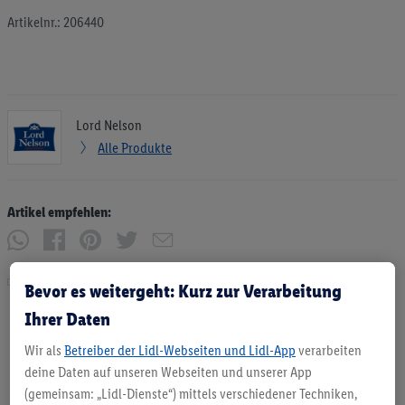
Artikelnr.: 206440
Lord Nelson
Alle Produkte
Artikel empfehlen:
Drucken
Bevor es weitergeht: Kurz zur Verarbeitung
Ihrer Daten
Wir als
Betreiber der Lidl-Webseiten und Lidl-App
verarbeiten
deine Daten auf unseren Webseiten und unserer App
(gemeinsam: „Lidl-Dienste“) mittels verschiedener Techniken,