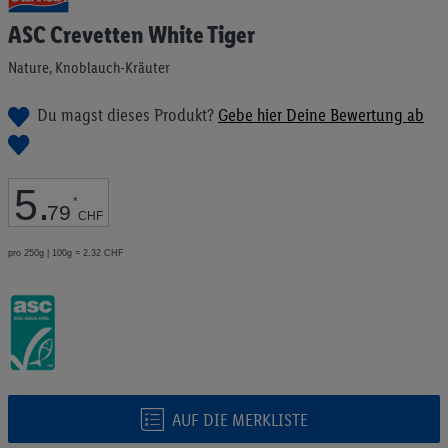
Anfang
ASC Crevetten White Tiger
der
Bildgalerie
Nature, Knoblauch-Kräuter
springen
Du magst dieses Produkt?
Gebe hier Deine Bewertung ab
5
.
*
79
CHF
pro 250g | 100g = 2.32 CHF
AUF DIE MERKLISTE