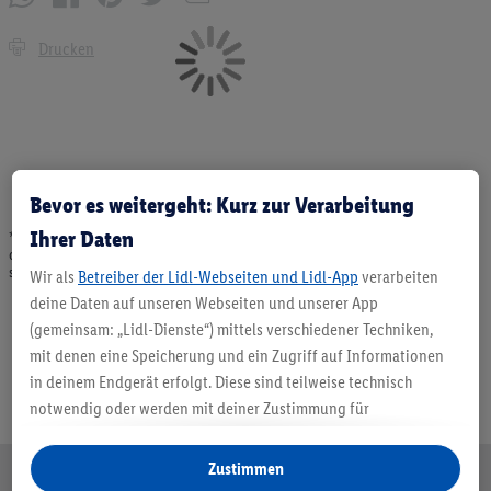
Drucken
Bevor es weitergeht: Kurz zur Verarbeitung
Ihrer Daten
* Angebote solange Vorrat. Abgabe nur in haushaltsüblichen Mengen. Verkauf
ohne Dekoration. Die hier beworbenen Produkte, vor allem NonFood-Produkte,
sind nicht alle dauerhaft im Sortiment. Abbildungen ähnlich.
Wir als
Betreiber der Lidl-Webseiten und Lidl-App
verarbeiten
deine Daten auf unseren Webseiten und unserer App
(gemeinsam: „Lidl-Dienste“) mittels verschiedener Techniken,
mit denen eine Speicherung und ein Zugriff auf Informationen
in deinem Endgerät erfolgt. Diese sind teilweise technisch
notwendig oder werden mit deiner Zustimmung für
komfortable Einstellungen, zur Statistik-Erstellung oder für
personalisierte Werbung innerhalb und außerhalb der Lidl-
Zustimmen
Dienste verwendet. Sofern du Teilnehmer des Lidl Plus-