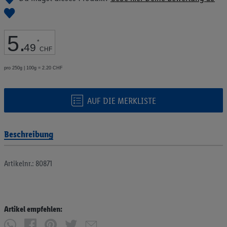
Bildgalerie
springen
5
.
*
49
CHF
pro 250g | 100g = 2.20 CHF
AUF DIE MERKLISTE
Beschreibung
Artikelnr.: 80871
Artikel empfehlen: