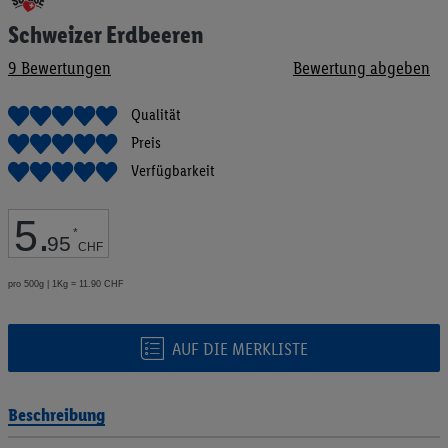
Anfang
Schweizer Erdbeeren
der
Bildgalerie
9
Bewertungen
Bewertung abgeben
springen
Qualität
Preis
Verfügbarkeit
5
.
*
95
CHF
pro 500g | 1Kg = 11.90 CHF
AUF DIE MERKLISTE
Beschreibung