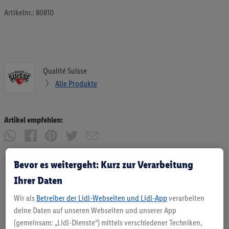
Artikelnr.: 80810
Qualité Suisse
Alle Produkte
Artikel empfehlen:
Drucken
Bevor es weitergeht: Kurz zur Verarbeitung
Ihrer Daten
Wir als
Betreiber der Lidl-Webseiten und Lidl-App
verarbeiten
deine Daten auf unseren Webseiten und unserer App
(gemeinsam: „Lidl-Dienste“) mittels verschiedener Techniken,