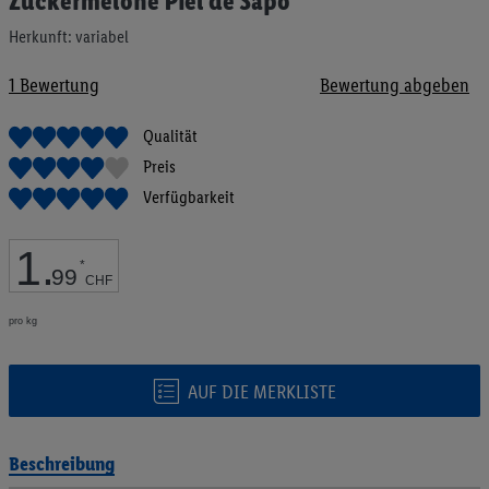
Zuckermelone Piel de Sapo
Anfang
der
Herkunft: variabel
Bildgalerie
springen
1
Bewertung
Bewertung abgeben
Qualität
Preis
Verfügbarkeit
1
.
*
99
CHF
pro kg
AUF DIE MERKLISTE
Beschreibung