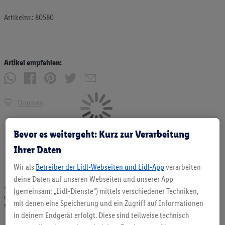
Artikelnr.: 80580
Artikel empfehlen:
Drucken
Bevor es weitergeht: Kurz zur Verarbeitung
Ihrer Daten
Wir als
Betreiber der Lidl-Webseiten und Lidl-App
verarbeiten
deine Daten auf unseren Webseiten und unserer App
* Angebote solange Vorrat. Abgabe nur in haushaltsüblichen Mengen. Verkauf
(gemeinsam: „Lidl-Dienste“) mittels verschiedener Techniken,
ohne Dekoration. Die hier beworbenen Produkte, vor allem NonFood-Produkte,
mit denen eine Speicherung und ein Zugriff auf Informationen
sind nicht alle dauerhaft im Sortiment. Abbildungen ähnlich.
in deinem Endgerät erfolgt. Diese sind teilweise technisch