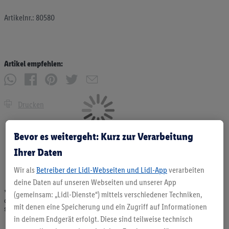
Artikelnr.: 80580
Artikel empfehlen:
Drucken
Bevor es weitergeht: Kurz zur Verarbeitung
Ihrer Daten
Wir als
Betreiber der Lidl-Webseiten und Lidl-App
verarbeiten
deine Daten auf unseren Webseiten und unserer App
* Angebote solange Vorrat. Abgabe nur in haushaltsüblichen Mengen. Verkauf
(gemeinsam: „Lidl-Dienste“) mittels verschiedener Techniken,
ohne Dekoration. Die hier beworbenen Produkte, vor allem NonFood-Produkte,
mit denen eine Speicherung und ein Zugriff auf Informationen
sind nicht alle dauerhaft im Sortiment. Abbildungen ähnlich.
in deinem Endgerät erfolgt. Diese sind teilweise technisch