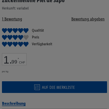
Zuckermelone Piel de Sapo
Anfang
der
Herkunft: variabel
Bildgalerie
springen
1
Bewertung
Bewertung abgeben
Qualität
Preis
Verfügbarkeit
1
.
*
99
CHF
pro kg
AUF DIE MERKLISTE
Beschreibung