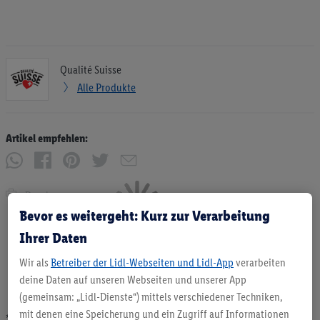
Qualité Suisse
Alle Produkte
Artikel empfehlen:
Drucken
Bevor es weitergeht: Kurz zur Verarbeitung
Ihrer Daten
Wir als
Betreiber der Lidl-Webseiten und Lidl-App
verarbeiten
deine Daten auf unseren Webseiten und unserer App
(gemeinsam: „Lidl-Dienste“) mittels verschiedener Techniken,
mit denen eine Speicherung und ein Zugriff auf Informationen
* Angebote solange Vorrat. Abgabe nur in haushaltsüblichen Mengen. Verkauf