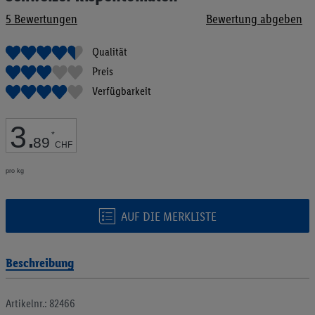
Bildgalerie
5
Bewertungen
Bewertung abgeben
springen
Qualität
Preis
Verfügbarkeit
3
.
*
89
CHF
pro kg
AUF DIE MERKLISTE
Beschreibung
Artikelnr.: 82466