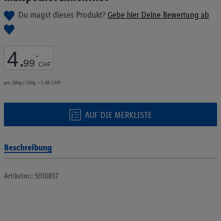
Bildgalerie
Du magst dieses Produkt?
Gebe hier Deine Bewertung ab
springen
4
.
*
99
CHF
pro 300g | 100g = 1.66 CHF
AUF DIE MERKLISTE
Beschreibung
Artikelnr.: 5010837