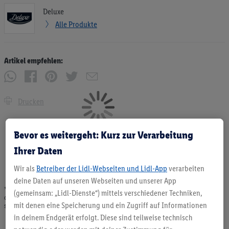
Deluxe
Alle Produkte
Artikel empfehlen:
Drucken
Bevor es weitergeht: Kurz zur Verarbeitung
Ihrer Daten
Wir als
Betreiber der Lidl-Webseiten und Lidl-App
verarbeiten
deine Daten auf unseren Webseiten und unserer App
* Angebote solange Vorrat. Abgabe nur in haushaltsüblichen Mengen. Verkauf
(gemeinsam: „Lidl-Dienste“) mittels verschiedener Techniken,
ohne Dekoration. Die hier beworbenen Produkte, vor allem NonFood-Produkte,
mit denen eine Speicherung und ein Zugriff auf Informationen
sind nicht alle dauerhaft im Sortiment. Abbildungen ähnlich.
in deinem Endgerät erfolgt. Diese sind teilweise technisch