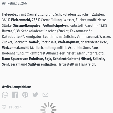
Artikelnr.: 85266
Hefegebäck mit Cremefüllung und Schokoladenstückchen. Zutaten:
36,1%
Weizenmehl,
27,6% Cremefüllung (Wasser, Zucker, modifizierte
Stärke,
Süssmolkenpulver
,
Vollmilchpulver
, Farbstoff: Carotin), 13,8%
Butter
, 9,3% Schokoladenstückchen (Zucker, Kakaomasse**,
Kakaobutter**, Emulgator: Lecithine, natürliches Vanillearoma), Wasser,
Zucker, Backhefe,
Vollei
*, Speisesalz,
Weizengluten
, deaktivierte Hefe,
Weizenmalzmehl
, Mehlbehandlungsmittel: Ascorbinsäure. *aus
Bodenhaltung. ** Rainforest Alliance-zertifiziert. Mehr unter ra.org.
Kann Spuren von Erdnüsse, Soja, Schalenfrüchten (Nüsse), Sellerie,
Senf, Sesam und Sulfiten enthalten.
Hergestellt in Frankreich.
Artikel empfehlen:
Drucken