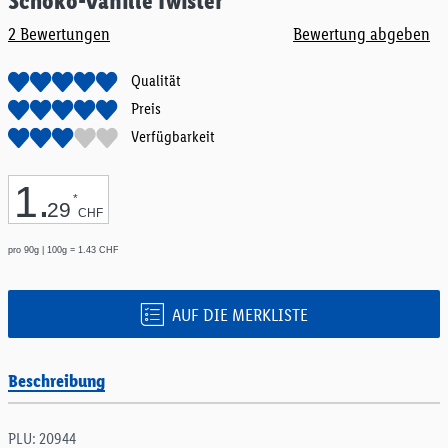
Schoko-Vanille Twister
Anfang
2
Bewertungen
Bewertung abgeben
der
Bildgalerie
springen
Qualität
Preis
Verfügbarkeit
1
.
*
29
CHF
pro 90g | 100g = 1.43 CHF
AUF DIE MERKLISTE
Beschreibung
PLU: 20944