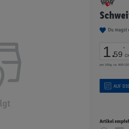
Anfang
der
Schwei
Bildgalerie
springen
Du magst 
1
.
*
59
C
pro 100g, ca. 900-12
AUF DI
Artikel empfe