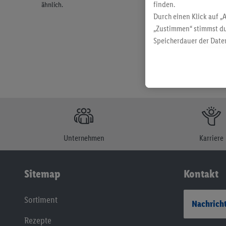
finden.
ähnlich.
Durch einen Klick auf „
„Zustimmen“ stimmst du
Speicherdauer der Daten
findest du in unseren
D
Unternehmen
Karriere
Sitemap
Kontakt
Sortiment
Nachricht
Rezepte