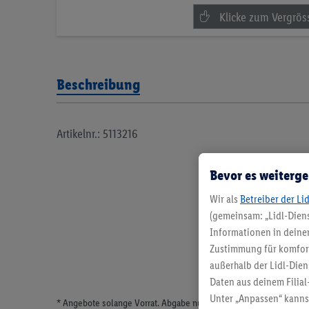
Beschreibung
Artikelnr.: 5113216
Bevor es weiterge
Wir als
Betreiber der Li
(gemeinsam: „Lidl-Diens
Informationen in deinem
Zustimmung für komforta
außerhalb der Lidl-Dien
Daten aus deinem Filial
Unter „Anpassen“ kann
* Angebote solange Vorrat. Abgabe nur in haushaltsüblichen Meng