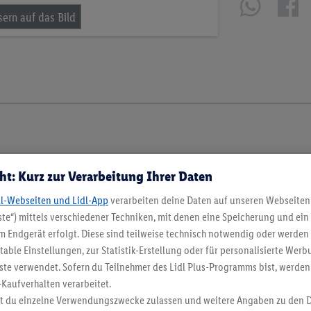
ht: Kurz zur Verarbeitung Ihrer Daten
dl-Webseiten und Lidl-App
verarbeiten deine Daten auf unseren Webseiten
te“) mittels verschiedener Techniken, mit denen eine Speicherung und ein 
 Endgerät erfolgt. Diese sind teilweise technisch notwendig oder werden 
ble Einstellungen, zur Statistik-Erstellung oder für personalisierte Wer
ste verwendet. Sofern du Teilnehmer des Lidl Plus-Programms bist, werden
-Kaufverhalten verarbeitet.
st du einzelne Verwendungszwecke zulassen und weitere Angaben zu den 
en. Verkauf ohne Dekoration. Die hier beworbenen Produkte, vor allem NonFood-Pr