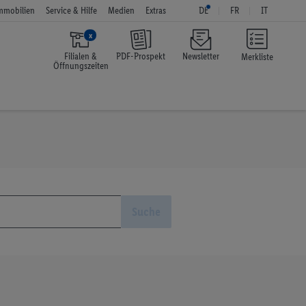
mmobilien
Service & Hilfe
Medien
Extras
DE
FR
IT
x
Filialen &
PDF-Prospekt
Newsletter
Merkliste
Öffnungszeiten
Suche