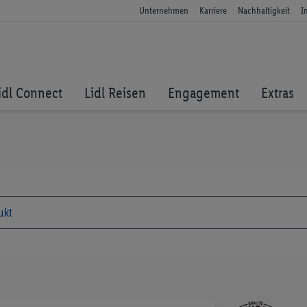
Unternehmen
Karriere
Nachhaltigkeit
I
idl Connect
Lidl Reisen
Engagement
Extras
Zum