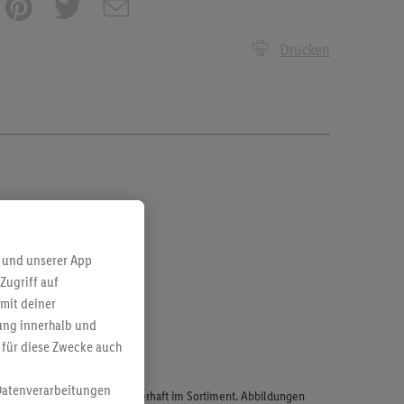
Drucken
 und unserer App
Zugriff auf
mit deiner
bung innerhalb und
 für diese Zwecke auch
Datenverarbeitungen
odukte, sind nicht alle dauerhaft im Sortiment. Abbildungen