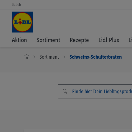
lidl.ch
Aktion
Sortiment
Rezepte
Lidl Plus
L
Sortiment
Schweins-Schulterbraten
Zum