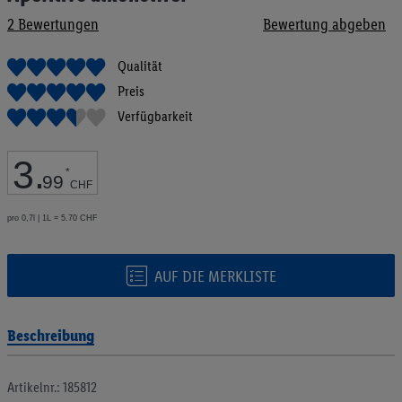
Bildgalerie
2
Bewertungen
Bewertung abgeben
springen
Qualität
Preis
Verfügbarkeit
3
.
*
99
CHF
pro 0,7l | 1L = 5.70 CHF
AUF DIE MERKLISTE
Beschreibung
Artikelnr.: 185812