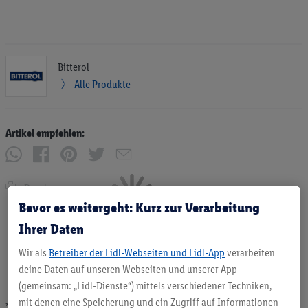
Bitterol
Alle Produkte
Artikel empfehlen:
Drucken
Bevor es weitergeht: Kurz zur Verarbeitung
Ihrer Daten
Wir als
Betreiber der Lidl-Webseiten und Lidl-App
verarbeiten
deine Daten auf unseren Webseiten und unserer App
(gemeinsam: „Lidl-Dienste“) mittels verschiedener Techniken,
mit denen eine Speicherung und ein Zugriff auf Informationen
* Angebote solange Vorrat. Abgabe nur in haushaltsüblichen Mengen. Verkauf