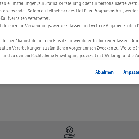
ble Einstellungen, zur Statistik-Erstellung oder für personalisierte Wer
ste verwendet. Sofern du Teilnehmer des Lidl Plus-Programms bist, werden
-Kaufverhalten verarbeitet.
st du einzelne Verwendungszwecke zulassen und weitere Angaben zu den 
Ablehnen“ kannst du nur den Einsatz notwendiger Techniken zulassen. Durc
 allen Verarbeitungen zu sämtlichen vorgenannten Zwecken zu. Weitere I
 und zu deinem Recht, deine Einwilligung jederzeit mit Wirkung für die Z
en. Verkauf ohne Dekoration. Die hier beworbenen Produkte, vor allem NonFood-Pr
atenschutzbestimmungen
.
Die Impressen findest du hier.
Ablehnen
Anpass