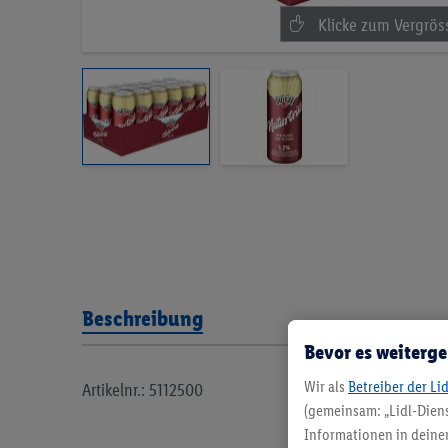
Beschreibung
Bevor es weiterge
Wir als
Betreiber der Li
Artikelnr.: 5112500
(gemeinsam: „Lidl-Diens
Informationen in deinem