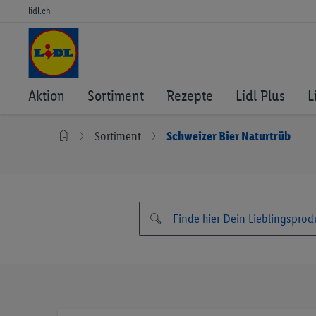
lidl.ch
Aktion
Sortiment
Rezepte
Lidl Plus
L
Sortiment
Schweizer Bier Naturtrüb
Zum