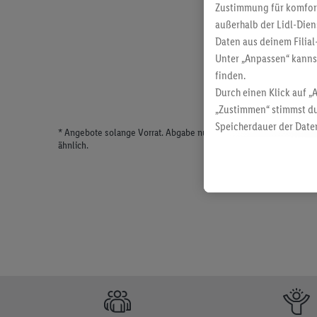
Zustimmung für komforta
außerhalb der Lidl-Dien
Daten aus deinem Filial
Unter „Anpassen“ kann
finden.
Durch einen Klick auf „
„Zustimmen“ stimmst du
Speicherdauer der Daten
* Angebote solange Vorrat. Abgabe nur in haushaltsüblichen Meng
findest du in unseren
D
ähnlich.