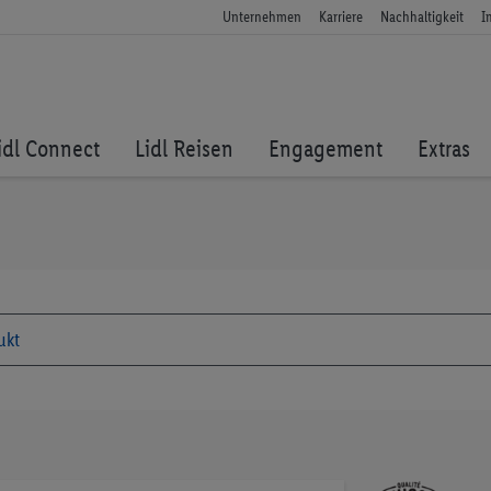
Unternehmen
Karriere
Nachhaltigkeit
I
idl Connect
Lidl Reisen
Engagement
Extras
Zum