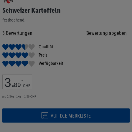
Anfang
Schweizer Kartoffeln
der
Bildgalerie
festkochend
springen
3
Bewertungen
Bewertung abgeben
Qualität
Preis
Verfügbarkeit
3
.
*
89
CHF
pro 2,5kg | 1Kg = 1.56 CHF
AUF DIE MERKLISTE