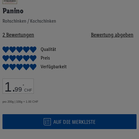
Anfang
Panino
der
Bildgalerie
Rohschinken / Kochschinken
springen
2
Bewertungen
Bewertung abgeben
Qualität
Preis
Verfügbarkeit
1
.
*
99
CHF
pro 200g | 100g = 1.00 CHF
AUF DIE MERKLISTE