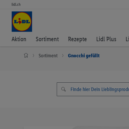
lidl.ch
Aktion
Sortiment
Rezepte
Lidl Plus
L
Sortiment
Gnocchi gefüllt
Zum