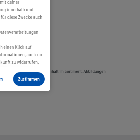
mit deiner
bung innerhalb und
 für diese Zwecke auch
Datenverarbeitungen
h einen Klick auf
nformationen, auch zur
ukunft zu widerrufen,
odukte, sind nicht alle dauerhaft im Sortiment. Abbildungen
en
Zustimmen