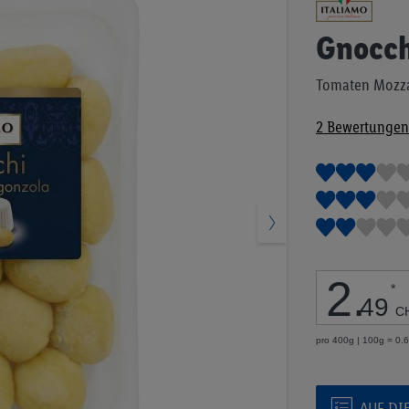
Anfang
der
Gnocch
Bildgalerie
springen
Tomaten Mozza
2
Bewertungen
2
.
*
49
C
pro 400g | 100g = 0.
AUF DI