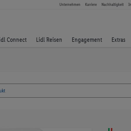
Unternehmen
Karriere
Nachhaltigkeit
I
idl Connect
Lidl Reisen
Engagement
Extras
Zum