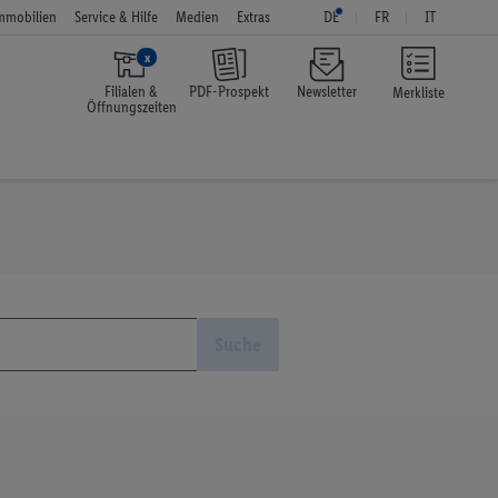
mmobilien
Service & Hilfe
Medien
Extras
DE
FR
IT
x
Filialen &
PDF-Prospekt
Newsletter
Merkliste
Öffnungszeiten
Suche