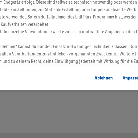
 Endgerät erfolgt. Diese sind teilweise technisch notwendig oder werden 
ble Einstellungen, zur Statistik-Erstellung oder für personalisierte Wer
ste verwendet. Sofern du Teilnehmer des Lidl Plus-Programms bist, werden
-Kaufverhalten verarbeitet.
st du einzelne Verwendungszwecke zulassen und weitere Angaben zu den 
Ablehnen“ kannst du nur den Einsatz notwendiger Techniken zulassen. Durc
 allen Verarbeitungen zu sämtlichen vorgenannten Zwecken zu. Weitere I
 und zu deinem Recht, deine Einwilligung jederzeit mit Wirkung für die Z
atenschutzbestimmungen
.
Die Impressen findest du hier.
en. Verkauf ohne Dekoration. Die hier beworbenen Produkte, vor allem NonFood-Pr
Ablehnen
Anpass