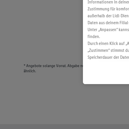
Informationen in deinem
Zustimmung für komforta
außerhalb der Lidl-Dien
Daten aus deinem Filial
Unter „Anpassen“ kann
finden.
Durch einen Klick auf „
„Zustimmen“ stimmst du
Speicherdauer der Daten
findest du in unseren
D
* Angebote solange Vorrat. Abgabe nur in haushaltsüblichen Meng
ähnlich.