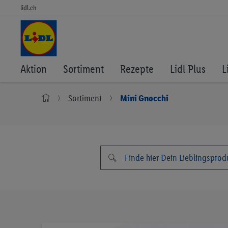
lidl.ch
Aktion
Sortiment
Rezepte
Lidl Plus
L
Sortiment
Mini Gnocchi
Zum