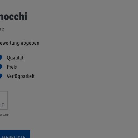
nocchi
ore
ewertung abgeben
Qualität
Preis
Verfügbarkeit
HF
50 CHF
E MERKLISTE