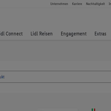
Unternehmen
Karriere
Nachhaltigkeit
I
idl Connect
Lidl Reisen
Engagement
Extras
Zum