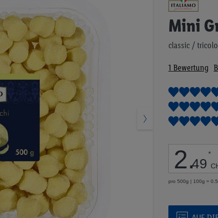
Anfang
der
Mini G
Bildgalerie
springen
classic / tricol
1
Bewertung
B
2
.
*
49
C
pro 500g | 100g = 0.
AUF DI