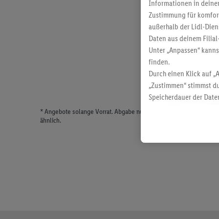
Informationen in deinem
Zustimmung für komforta
außerhalb der Lidl-Dien
Daten aus deinem Filial
Unter „Anpassen“ kann
finden.
Durch einen Klick auf „
„Zustimmen“ stimmst du
Speicherdauer der Daten
findest du in unseren
D
* Angebote solange Vorrat. Abgabe nur in haushaltsüblichen Meng
ähnlich.