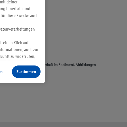
mit deiner
bung innerhalb und
 für diese Zwecke auch
Datenverarbeitungen
h einen Klick auf
nformationen, auch zur
ukunft zu widerrufen,
odukte, sind nicht alle dauerhaft im Sortiment. Abbildungen
en
Zustimmen