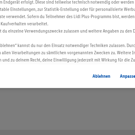
 Endgerät erfolgt. Diese sind teilweise technisch notwendig oder werden 
ble Einstellungen, zur Statistik-Erstellung oder für personalisierte Wer
ste verwendet. Sofern du Teilnehmer des Lidl Plus-Programms bist, werden
-Kaufverhalten verarbeitet.
st du einzelne Verwendungszwecke zulassen und weitere Angaben zu den 
Ablehnen“ kannst du nur den Einsatz notwendiger Techniken zulassen. Durc
 allen Verarbeitungen zu sämtlichen vorgenannten Zwecken zu. Weitere I
 und zu deinem Recht, deine Einwilligung jederzeit mit Wirkung für die Z
atenschutzbestimmungen
.
Die Impressen findest du hier.
en. Verkauf ohne Dekoration. Die hier beworbenen Produkte, vor allem NonFood-Pr
Ablehnen
Anpass