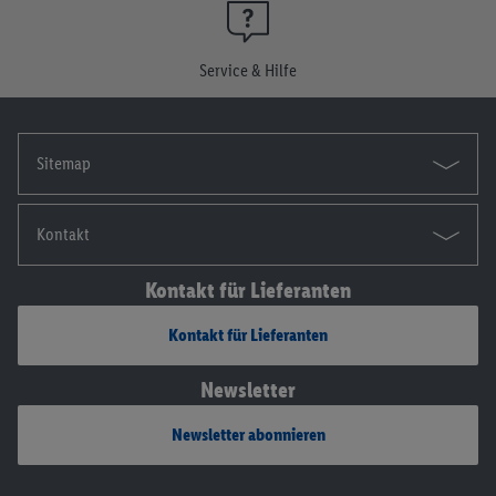
widerrufen, findest du in unseren
Datenschutzbestimmungen
.
Die Impressen findest du hier.
Service & Hilfe
Sitemap
Kontakt
Kontakt für Lieferanten
Kontakt für Lieferanten
Newsletter
Newsletter abonnieren