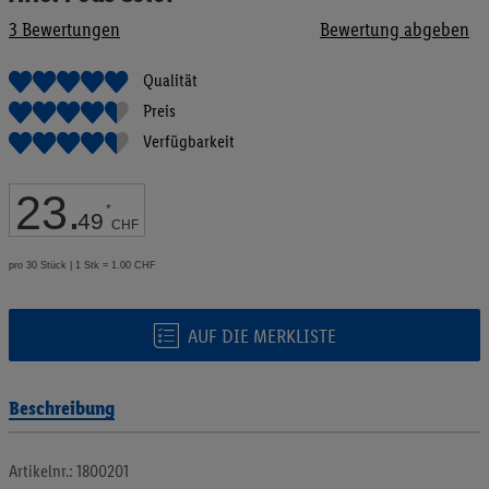
Bildgalerie
3
Bewertungen
Bewertung abgeben
springen
Qualität
Preis
Verfügbarkeit
23
.
*
49
CHF
pro 30 Stück | 1 Stk = 1.00 CHF
AUF DIE MERKLISTE
Beschreibung
Artikelnr.: 1800201