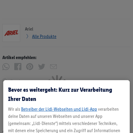
Ariel
Alle Produkte
Artikel empfehlen:
Drucken
Bevor es weitergeht: Kurz zur Verarbeitung
Ihrer Daten
Wir als
Betreiber der Lidl-Webseiten und Lidl-App
verarbeiten
deine Daten auf unseren Webseiten und unserer App
(gemeinsam: „Lidl-Dienste“) mittels verschiedener Techniken,
mit denen eine Speicherung und ein Zugriff auf Informationen
* Angebote solange Vorrat. Abgabe nur in haushaltsüblichen Mengen. Verkauf