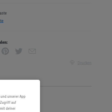
aste
kte
hlen:
Drucken
 und unserer App
Zugriff auf
mit deiner