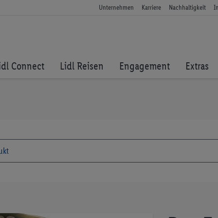
Unternehmen
Karriere
Nachhaltigkeit
I
idl Connect
Lidl Reisen
Engagement
Extras
Zum