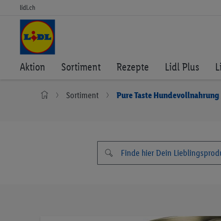
lidl.ch
Aktion
Sortiment
Rezepte
Lidl Plus
L
Sortiment
Pure Taste Hundevollnahrung
Zum