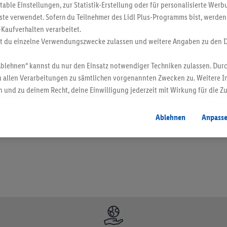
ble Einstellungen, zur Statistik-Erstellung oder für personalisierte Wer
ste verwendet. Sofern du Teilnehmer des Lidl Plus-Programms bist, werden
-Kaufverhalten verarbeitet.
st du einzelne Verwendungszwecke zulassen und weitere Angaben zu den 
Ablehnen“ kannst du nur den Einsatz notwendiger Techniken zulassen. Durc
 allen Verarbeitungen zu sämtlichen vorgenannten Zwecken zu. Weitere I
 und zu deinem Recht, deine Einwilligung jederzeit mit Wirkung für die Z
en. Verkauf ohne Dekoration. Die hier beworbenen Produkte, vor allem NonFood-Pr
atenschutzbestimmungen
.
Die Impressen findest du hier.
Ablehnen
Anpass