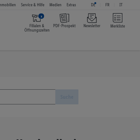
mmobilien
Service & Hilfe
Medien
Extras
DE
FR
IT
x
Filialen &
PDF-Prospekt
Newsletter
Merkliste
Öffnungszeiten
Suche