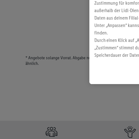
Zustimmung für komforta
außerhalb der Lidl-Dien
Daten aus deinem Filial
Unter „Anpassen“ kann
finden.
Durch einen Klick auf „
„Zustimmen“ stimmst du
Speicherdauer der Daten
* Angebote solange Vorrat. Abgabe nur in haushaltsüblichen Meng
findest du in unseren
D
ähnlich.