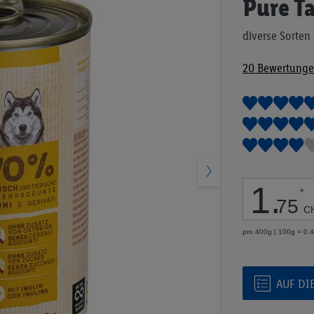
Pure T
Anfang
der
diverse Sorten
Bildgalerie
springen
20
Bewertung
1
.
*
75
C
pro 400g | 100g = 0.
AUF DI