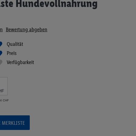
aste Hundevollnahrung
en
Bewertung abgeben
Qualität
Preis
Verfügbarkeit
HF
44 CHF
E MERKLISTE