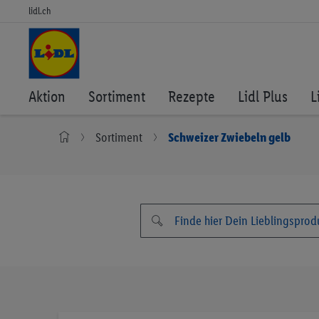
lidl.ch
Aktion
Sortiment
Rezepte
Lidl Plus
L
Sortiment
Schweizer Zwiebeln gelb
Zum