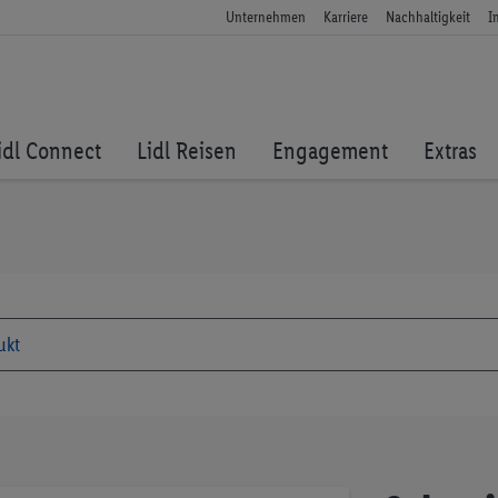
Unternehmen
Karriere
Nachhaltigkeit
I
idl Connect
Lidl Reisen
Engagement
Extras
Zum