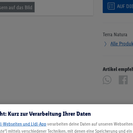
AUF DI
Terra Natura
Alle Produ
Artikel empfe
ht: Kurz zur Verarbeitung Ihrer Daten
dl-Webseiten und Lidl-App
verarbeiten deine Daten auf unseren Webseiten
te“) mittels verschiedener Techniken, mit denen eine Speicherung und ein 