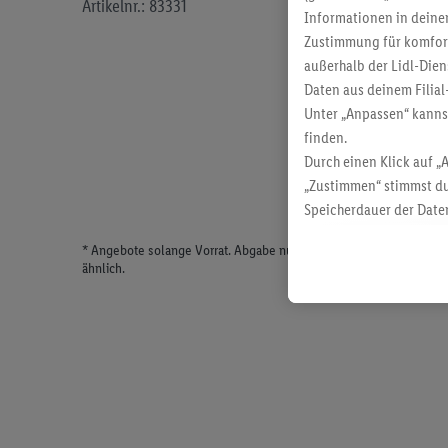
Artikelnr.: 83331
Informationen in deinem
Zustimmung für komforta
außerhalb der Lidl-Dien
Daten aus deinem Filial
Unter „Anpassen“ kann
finden.
Durch einen Klick auf „
„Zustimmen“ stimmst du
Speicherdauer der Daten
findest du in unseren
D
* Angebote solange Vorrat. Abgabe nur in haushaltsüblichen Meng
ähnlich.