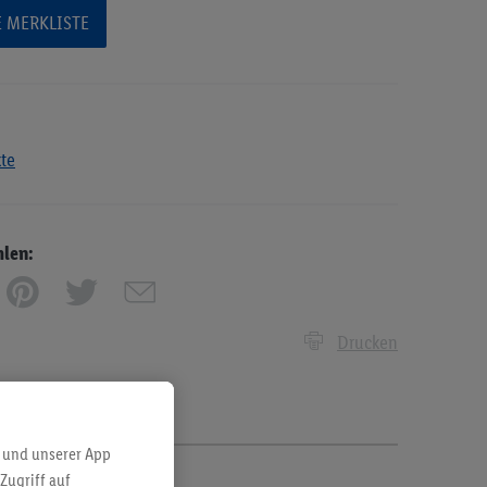
E MERKLISTE
kte
hlen:
Drucken
 und unserer App
Zugriff auf