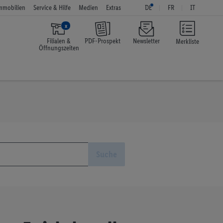
mmobilien
Service & Hilfe
Medien
Extras
DE
FR
IT
x
Filialen &
PDF-Prospekt
Newsletter
Merkliste
Öffnungszeiten
Suche