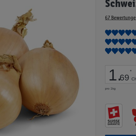
Schwei
Anfang
der
67
Bewertunge
Bildgalerie
springen
1
.
*
69
C
pro 1kg