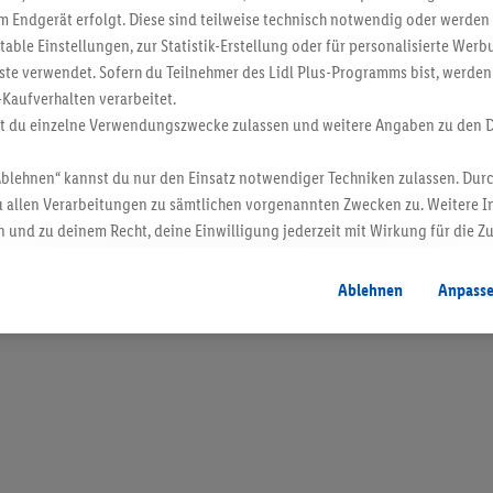
 Endgerät erfolgt. Diese sind teilweise technisch notwendig oder werden 
ble Einstellungen, zur Statistik-Erstellung oder für personalisierte Wer
ste verwendet. Sofern du Teilnehmer des Lidl Plus-Programms bist, werden
-Kaufverhalten verarbeitet.
st du einzelne Verwendungszwecke zulassen und weitere Angaben zu den 
Ablehnen“ kannst du nur den Einsatz notwendiger Techniken zulassen. Durc
 allen Verarbeitungen zu sämtlichen vorgenannten Zwecken zu. Weitere I
 und zu deinem Recht, deine Einwilligung jederzeit mit Wirkung für die Z
atenschutzbestimmungen
.
Die Impressen findest du hier.
en. Verkauf ohne Dekoration. Die hier beworbenen Produkte, vor allem NonFood-Pr
Ablehnen
Anpass