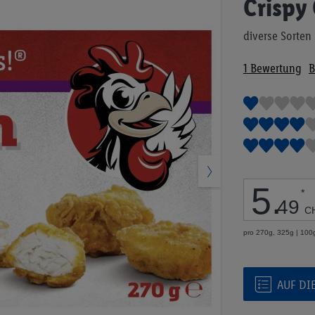
Crispy
Anfang
der
diverse Sorten
Bildgalerie
springen
1
Bewertung
B
5
.
*
49
C
pro 270g, 325g | 100
AUF DI