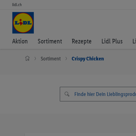
lidl.ch
Aktion
Sortiment
Rezepte
Lidl Plus
L
Sortiment
Crispy Chicken
Zum