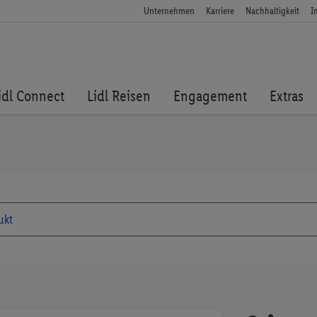
Unternehmen
Karriere
Nachhaltigkeit
I
idl Connect
Lidl Reisen
Engagement
Extras
Zum