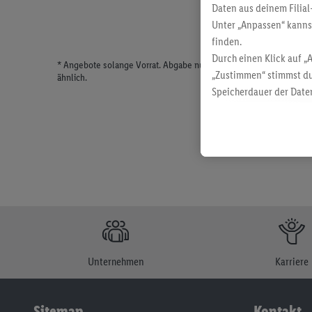
Daten aus deinem Filial
Unter „Anpassen“ kann
finden.
Durch einen Klick auf „
* Angebote solange Vorrat. Abgabe nur in haushaltsüblichen Meng
„Zustimmen“ stimmst du
ähnlich.
Speicherdauer der Daten
findest du in unseren
D
Unternehmen
Karriere
Sitemap
Kontakt