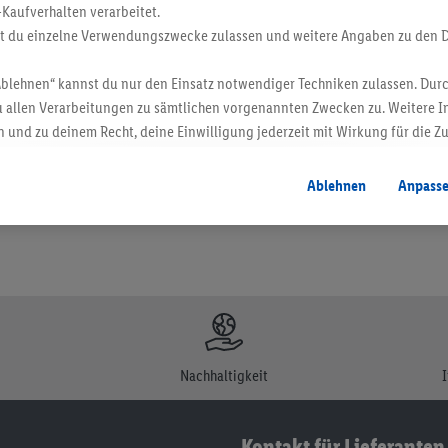
-Kaufverhalten verarbeitet.
st du einzelne Verwendungszwecke zulassen und weitere Angaben zu den 
Ablehnen“ kannst du nur den Einsatz notwendiger Techniken zulassen. Durc
en. Verkauf ohne Dekoration. Die hier beworbenen Produkte, vor allem NonFood-Pr
 allen Verarbeitungen zu sämtlichen vorgenannten Zwecken zu. Weitere I
 und zu deinem Recht, deine Einwilligung jederzeit mit Wirkung für die Z
atenschutzbestimmungen
.
Die Impressen findest du hier.
Ablehnen
Anpass
Nachhaltigkeit
Kontakt für Lieferanten