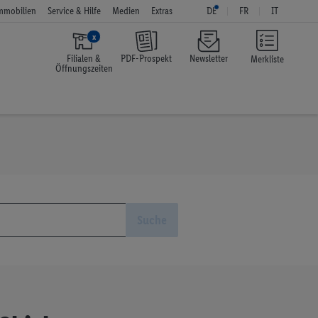
mmobilien
Service & Hilfe
Medien
Extras
DE
FR
IT
x
Filialen &
PDF-Prospekt
Newsletter
Merkliste
Öffnungszeiten
Suche