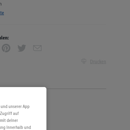
n
kte
hlen:
Drucken
 und unserer App
Zugriff auf
mit deiner
bung innerhalb und