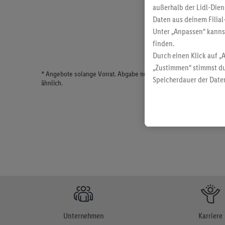
außerhalb der Lidl-Dien
Daten aus deinem Filial
Unter „Anpassen“ kann
finden.
Durch einen Klick auf „
„Zustimmen“ stimmst du
* Angebote solange Vorrat. Abgabe nur in haushaltsüblichen Meng
Speicherdauer der Daten
ähnlich.
findest du in unseren
D
Unternehmen
Karriere