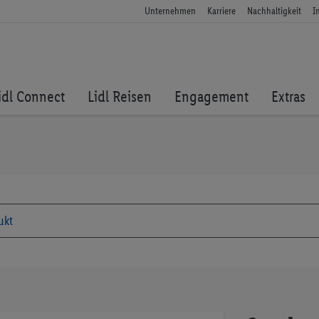
Unternehmen
Karriere
Nachhaltigkeit
I
idl Connect
Lidl Reisen
Engagement
Extras
Zum