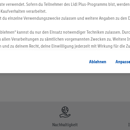
ste verwendet. Sofern du Teilnehmer des Lidl Plus-Programms bist, werden
-Kaufverhalten verarbeitet.
st du einzelne Verwendungszwecke zulassen und weitere Angaben zu den 
Ablehnen“ kannst du nur den Einsatz notwendiger Techniken zulassen. Durc
 allen Verarbeitungen zu sämtlichen vorgenannten Zwecken zu. Weitere I
en. Verkauf ohne Dekoration. Die hier beworbenen Produkte, vor allem NonFood-Pr
 und zu deinem Recht, deine Einwilligung jederzeit mit Wirkung für die Z
atenschutzbestimmungen
.
Die Impressen findest du hier.
Ablehnen
Anpass
Nachhaltigkeit