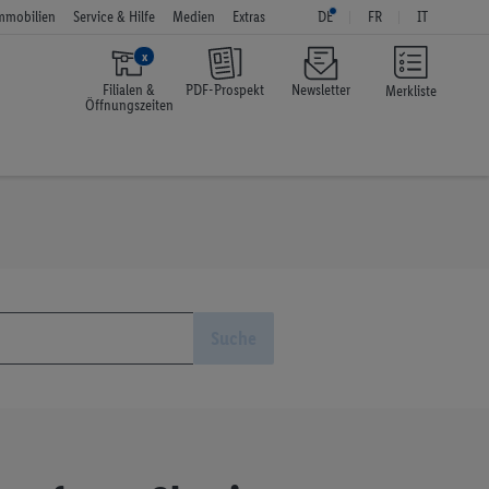
mmobilien
Service & Hilfe
Medien
Extras
DE
FR
IT
x
Filialen &
PDF-Prospekt
Newsletter
Merkliste
Öffnungszeiten
Suche