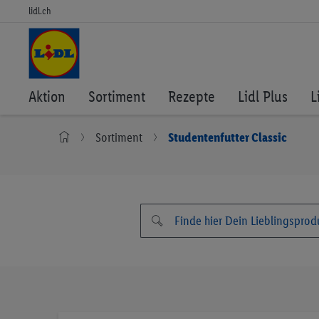
lidl.ch
Aktion
Sortiment
Rezepte
Lidl Plus
L
Sortiment
Studentenfutter Classic
Zum