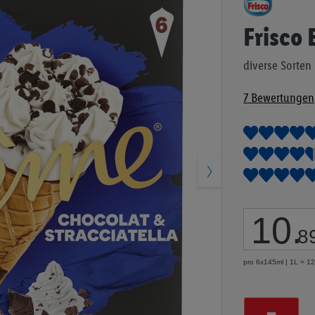
Anfang
der
Frisco
Bildgalerie
springen
diverse Sorten
7
Bewertungen
10
.
8
pro 6x145ml | 1L = 1