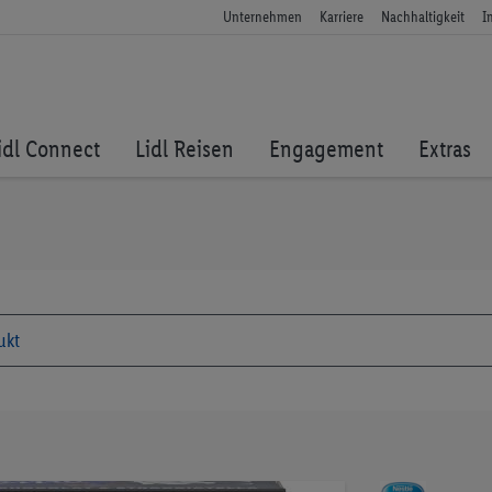
Unternehmen
Karriere
Nachhaltigkeit
I
idl Connect
Lidl Reisen
Engagement
Extras
Zum