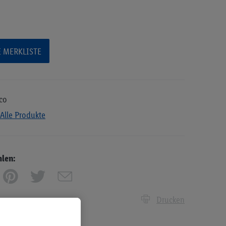
E MERKLISTE
sco
Alle Produkte
hlen:
Drucken