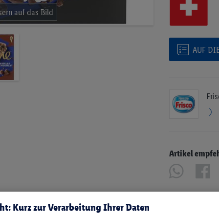
AUF DI
Fri
Artikel empfe
ht: Kurz zur Verarbeitung Ihrer Daten