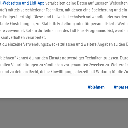
dl-Webseiten und Lidl-App
verarbeiten deine Daten auf unseren Webseiten
te“) mittels verschiedener Techniken, mit denen eine Speicherung und ein 
 Endgerät erfolgt. Diese sind teilweise technisch notwendig oder werden 
ble Einstellungen, zur Statistik-Erstellung oder für personalisierte Wer
ste verwendet. Sofern du Teilnehmer des Lidl Plus-Programms bist, werden
-Kaufverhalten verarbeitet.
st du einzelne Verwendungszwecke zulassen und weitere Angaben zu den 
Ablehnen“ kannst du nur den Einsatz notwendiger Techniken zulassen. Durc
 allen Verarbeitungen zu sämtlichen vorgenannten Zwecken zu. Weitere I
 und zu deinem Recht, deine Einwilligung jederzeit mit Wirkung für die Z
atenschutzbestimmungen
.
Die Impressen findest du hier.
Ablehnen
Anpass
en. Verkauf ohne Dekoration. Die hier beworbenen Produkte, vor allem NonFood-Pr