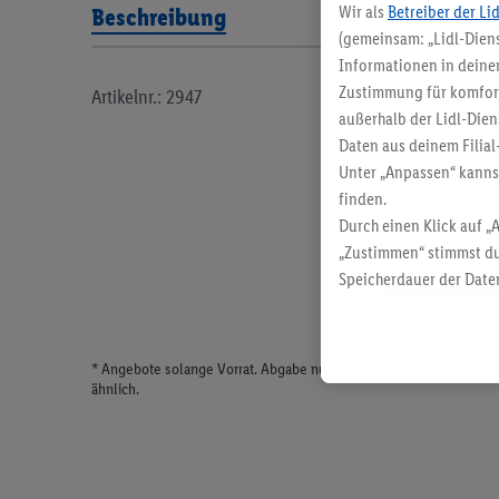
Wir als
Betreiber der Li
Beschreibung
(gemeinsam: „Lidl-Diens
Informationen in deinem
Zustimmung für komforta
Artikelnr.: 2947
außerhalb der Lidl-Dien
Daten aus deinem Filial
Unter „Anpassen“ kann
finden.
Durch einen Klick auf „
„Zustimmen“ stimmst du
Speicherdauer der Daten
findest du in unseren
D
* Angebote solange Vorrat. Abgabe nur in haushaltsüblichen Meng
ähnlich.