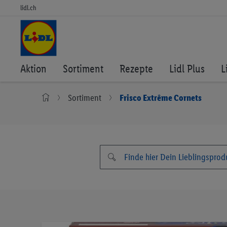
lidl.ch
Aktion
Sortiment
Rezepte
Lidl Plus
L
Sortiment
Frisco Extrême Cornets
Zum