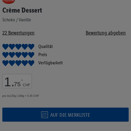
Anfang
Crème Dessert
der
Bildgalerie
Schoko / Vanille
springen
22
Bewertungen
Bewertung abgeben
Qualität
Preis
Verfügbarkeit
1
.
*
75
CHF
pro 4x125g | 100g = 0.35 CHF
AUF DIE MERKLISTE