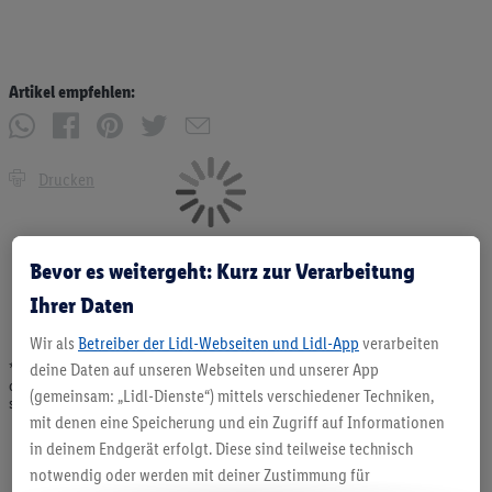
Artikel empfehlen:
Drucken
Bevor es weitergeht: Kurz zur Verarbeitung
Ihrer Daten
Wir als
Betreiber der Lidl-Webseiten und Lidl-App
verarbeiten
deine Daten auf unseren Webseiten und unserer App
* Angebote solange Vorrat. Abgabe nur in haushaltsüblichen Mengen. Verkauf
ohne Dekoration. Die hier beworbenen Produkte, vor allem NonFood-Produkte,
(gemeinsam: „Lidl-Dienste“) mittels verschiedener Techniken,
sind nicht alle dauerhaft im Sortiment. Abbildungen ähnlich.
mit denen eine Speicherung und ein Zugriff auf Informationen
in deinem Endgerät erfolgt. Diese sind teilweise technisch
notwendig oder werden mit deiner Zustimmung für