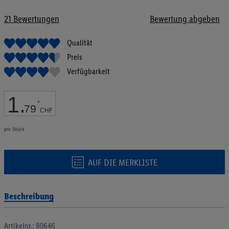
Bildgalerie
springen
21
Bewertungen
Bewertung abgeben
Qualität
Preis
Verfügbarkeit
1
.
*
79
CHF
pro Stück
AUF DIE MERKLISTE
Beschreibung
Artikelnr.: 80646