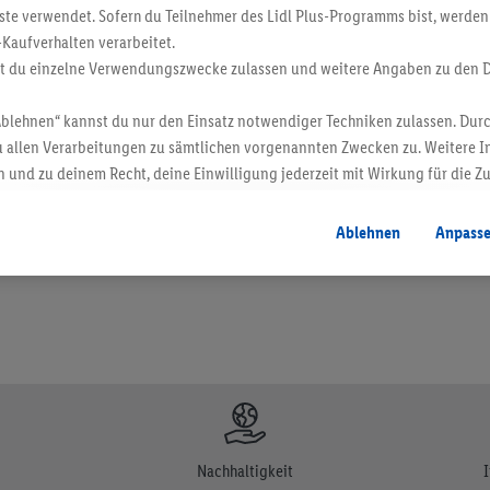
ste verwendet. Sofern du Teilnehmer des Lidl Plus-Programms bist, werden
-Kaufverhalten verarbeitet.
st du einzelne Verwendungszwecke zulassen und weitere Angaben zu den 
Ablehnen“ kannst du nur den Einsatz notwendiger Techniken zulassen. Durc
 allen Verarbeitungen zu sämtlichen vorgenannten Zwecken zu. Weitere I
en. Verkauf ohne Dekoration. Die hier beworbenen Produkte, vor allem NonFood-Pr
 und zu deinem Recht, deine Einwilligung jederzeit mit Wirkung für die Z
atenschutzbestimmungen
.
Die Impressen findest du hier.
Ablehnen
Anpass
Nachhaltigkeit