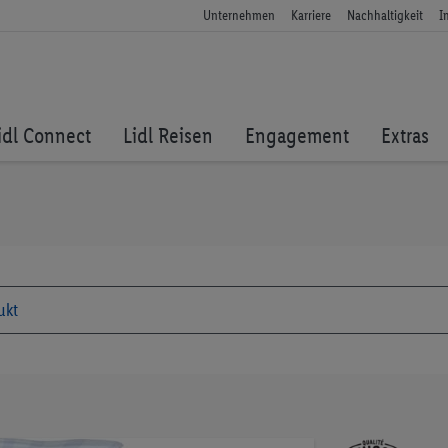
Unternehmen
Karriere
Nachhaltigkeit
I
idl Connect
Lidl Reisen
Engagement
Extras
Zum