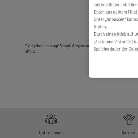
außerhalb der Lidl-Dien
Daten aus deinem Filial
Unter „Anpassen“ kann
finden.
Durch einen Klick auf „
„Zustimmen“ stimmst du
* Angebote solange Vorrat. Abgabe nur in haushaltsüblichen Meng
Speicherdauer der Daten
ähnlich.
findest du in unseren
D
Unternehmen
Karriere