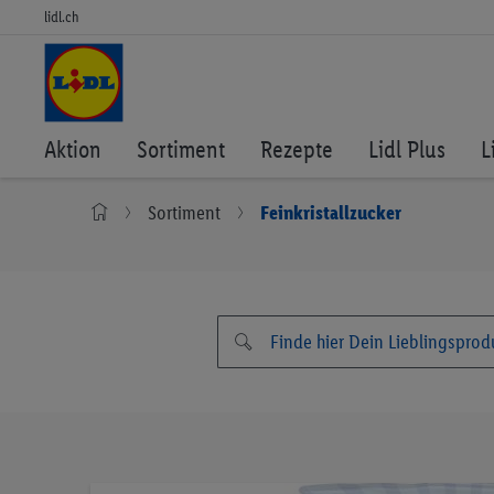
lidl.ch
Aktion
Sortiment
Rezepte
Lidl Plus
L
Sortiment
Feinkristallzucker
Zum