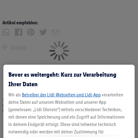
Artikel empfehlen:
Drucken
Bevor es weitergeht: Kurz zur Verarbeitung
Ihrer Daten
Wir als
Betreiber der Lidl-Webseiten und Lidl-App
verarbeiten
* Angebote solange Vorrat. Abgabe nur in haushaltsüblichen Mengen. Verkauf
deine Daten auf unseren Webseiten und unserer App
ohne Dekoration. Die hier beworbenen Produkte, vor allem NonFood-Produkte,
(gemeinsam: „Lidl-Dienste“) mittels verschiedener Techniken,
sind nicht alle dauerhaft im Sortiment. Abbildungen ähnlich.
mit denen eine Speicherung und ein Zugriff auf Informationen
in deinem Endgerät erfolgt. Diese sind teilweise technisch
notwendig oder werden mit deiner Zustimmung für