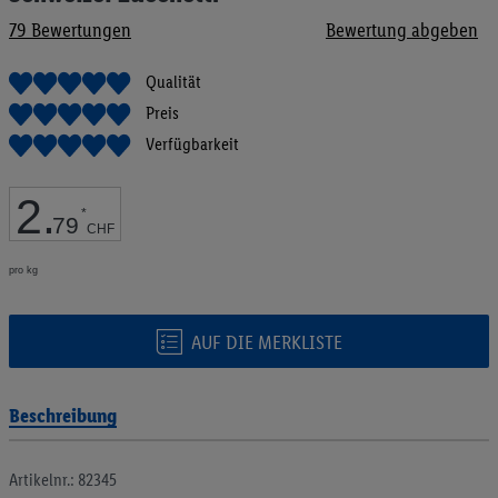
Bildgalerie
79
Bewertungen
Bewertung abgeben
springen
Qualität
Preis
Verfügbarkeit
2
.
*
79
CHF
pro kg
AUF DIE MERKLISTE
Beschreibung
Artikelnr.: 82345