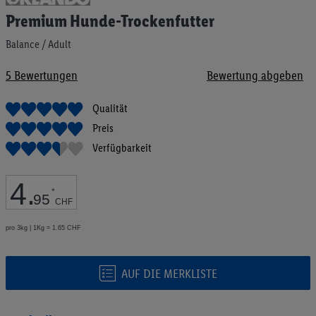
Anfang
Premium Hunde-Trockenfutter
der
Bildgalerie
Balance / Adult
springen
5
Bewertungen
Bewertung abgeben
Qualität
Preis
Verfügbarkeit
4
.
*
95
CHF
pro 3kg | 1Kg = 1.65 CHF
AUF DIE MERKLISTE