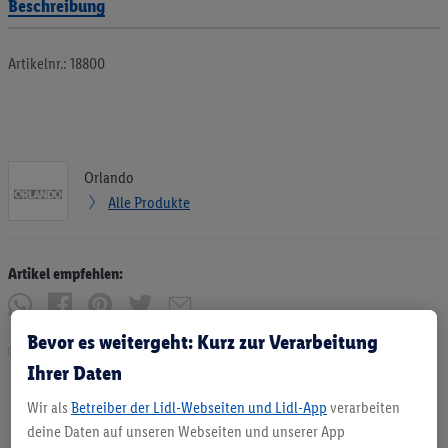
Beschreibung
Artikelnr.: 18800
Orlando
Alle Produkte
Artikel empfehlen:
Bevor es weitergeht: Kurz zur Verarbeitung
Drucken
Ihrer Daten
Wir als
Betreiber der Lidl-Webseiten und Lidl-App
verarbeiten
deine Daten auf unseren Webseiten und unserer App