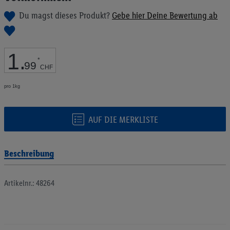
Bildgalerie
Du magst dieses Produkt?
Gebe hier Deine Bewertung ab
springen
1
.
*
99
CHF
pro 1kg
AUF DIE MERKLISTE
Beschreibung
Artikelnr.: 48264