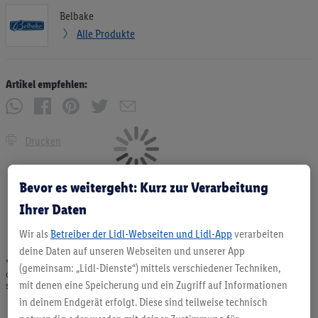
Belbake
Alle Produkte
Artikel empfehlen:
Drucken
Bevor es weitergeht: Kurz zur Verarbeitung
Ihrer Daten
Wir als
Betreiber der Lidl-Webseiten und Lidl-App
verarbeiten
deine Daten auf unseren Webseiten und unserer App
* Angebote solange Vorrat. Abgabe nur in haushaltsüblichen Mengen. Verkauf
(gemeinsam: „Lidl-Dienste“) mittels verschiedener Techniken,
ohne Dekoration. Die hier beworbenen Produkte, vor allem NonFood-Produkte,
mit denen eine Speicherung und ein Zugriff auf Informationen
sind nicht alle dauerhaft im Sortiment. Abbildungen ähnlich.
in deinem Endgerät erfolgt. Diese sind teilweise technisch